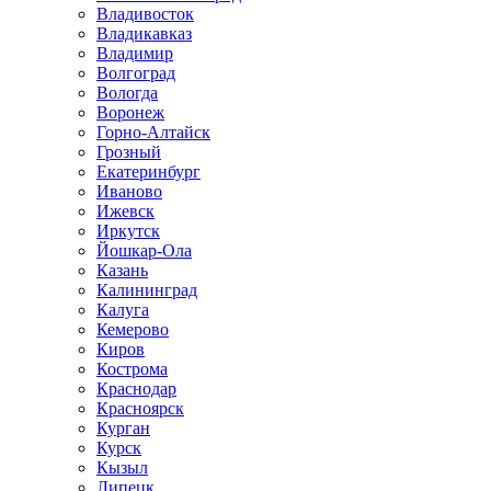
Владивосток
Владикавказ
Владимир
Волгоград
Вологда
Воронеж
Горно-Алтайск
Грозный
Екатеринбург
Иваново
Ижевск
Иркутск
Йошкар-Ола
Казань
Калининград
Калуга
Кемерово
Киров
Кострома
Краснодар
Красноярск
Курган
Курск
Кызыл
Липецк