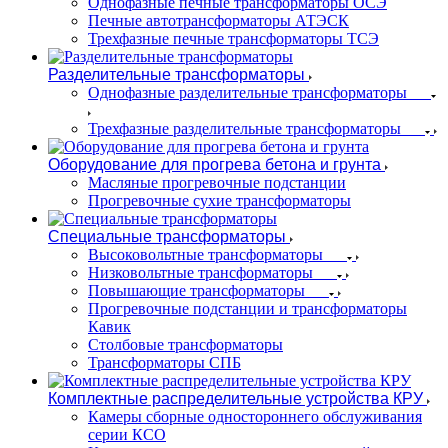
Однофазные печные трансформаторы ОСЭ
Печные автотрансформаторы АТЭСК
Трехфазные печные трансформаторы ТСЭ
Разделительные трансформаторы
Однофазные разделительные трансформаторы
Трехфазные разделительные трансформаторы
Оборудование для прогрева бетона и грунта
Масляные прогревочные подстанции
Прогревочные сухие трансформаторы
Специальные трансформаторы
Высоковольтные трансформаторы
Низковольтные трансформаторы
Повышающие трансформаторы
Прогревочные подстанции и трансформаторы
Кавик
Столбовые трансформаторы
Трансформаторы СПБ
Комплектные распределительные устройства КРУ
Камеры сборные одностороннего обслуживания
серии КСО