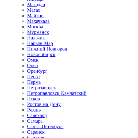
Магадан
Магас
Майкоп
Махачкала
Москва
Мурманск
Нальчик
Нарьян-Мар
Нижний Новгород
Новосибирск
Омск
Орел
Оренбург
Пенза
Пермь
Петрозаводск
Петропавловск-Камчатский
Псков
Ростов-на-Дону
Рязань
Салехард
Самара
Санкт-Петербург
Саранск
Саратов