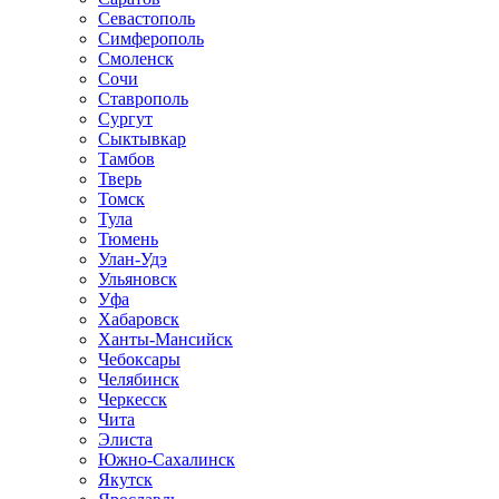
Севастополь
Симферополь
Смоленск
Сочи
Ставрополь
Сургут
Сыктывкар
Тамбов
Тверь
Томск
Тула
Тюмень
Улан-Удэ
Ульяновск
Уфа
Хабаровск
Ханты-Мансийск
Чебоксары
Челябинск
Черкесск
Чита
Элиста
Южно-Сахалинск
Якутск