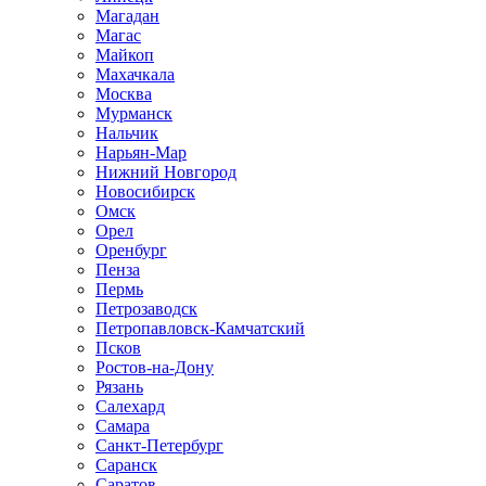
Магадан
Магас
Майкоп
Махачкала
Москва
Мурманск
Нальчик
Нарьян-Мар
Нижний Новгород
Новосибирск
Омск
Орел
Оренбург
Пенза
Пермь
Петрозаводск
Петропавловск-Камчатский
Псков
Ростов-на-Дону
Рязань
Салехард
Самара
Санкт-Петербург
Саранск
Саратов