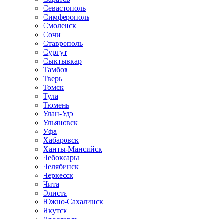
Севастополь
Симферополь
Смоленск
Сочи
Ставрополь
Сургут
Сыктывкар
Тамбов
Тверь
Томск
Тула
Тюмень
Улан-Удэ
Ульяновск
Уфа
Хабаровск
Ханты-Мансийск
Чебоксары
Челябинск
Черкесск
Чита
Элиста
Южно-Сахалинск
Якутск