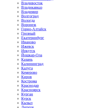
Владивосток
Владикавказ
Владимир
Волгоград
Вологда
Воронеж
Горно-Алтайск
Грозный
Екатеринбург
Иваново
Ижевск
Иркутск
Йошкар-Ола
Казань
Калининград
Калуга
Кемерово
Киров
Кострома
Краснодар
Красноярск
Курган
Курск
Кызыл
Липецк