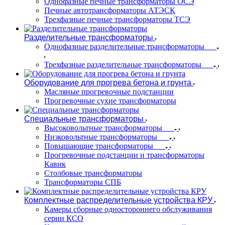
Однофазные печные трансформаторы ОСЭ
Печные автотрансформаторы АТЭСК
Трехфазные печные трансформаторы ТСЭ
Разделительные трансформаторы
Однофазные разделительные трансформаторы
Трехфазные разделительные трансформаторы
Оборудование для прогрева бетона и грунта
Масляные прогревочные подстанции
Прогревочные сухие трансформаторы
Специальные трансформаторы
Высоковольтные трансформаторы
Низковольтные трансформаторы
Повышающие трансформаторы
Прогревочные подстанции и трансформаторы
Кавик
Столбовые трансформаторы
Трансформаторы СПБ
Комплектные распределительные устройства КРУ
Камеры сборные одностороннего обслуживания
серии КСО