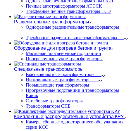
Однофазные печные трансформаторы ОСЭ
Печные автотрансформаторы АТЭСК
Трехфазные печные трансформаторы ТСЭ
Разделительные трансформаторы
Однофазные разделительные трансформаторы
Трехфазные разделительные трансформаторы
Оборудование для прогрева бетона и грунта
Масляные прогревочные подстанции
Прогревочные сухие трансформаторы
Специальные трансформаторы
Высоковольтные трансформаторы
Низковольтные трансформаторы
Повышающие трансформаторы
Прогревочные подстанции и трансформаторы
Кавик
Столбовые трансформаторы
Трансформаторы СПБ
Комплектные распределительные устройства КРУ
Камеры сборные одностороннего обслуживания
серии КСО