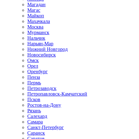
Магадан
Магас
Майкоп
Махачкала
Москва
Мурманск
Нальчик
Нарьян-Мар
Нижний Новгород
Новосибирск
Омск
Орел
Оренбург
Пенза
Пермь
Петрозаводск
Петропавловск-Камчатский
Псков
Ростов-на-Дону
Рязань
Салехард
Самара
Санкт-Петербург
Саранск
Саратов