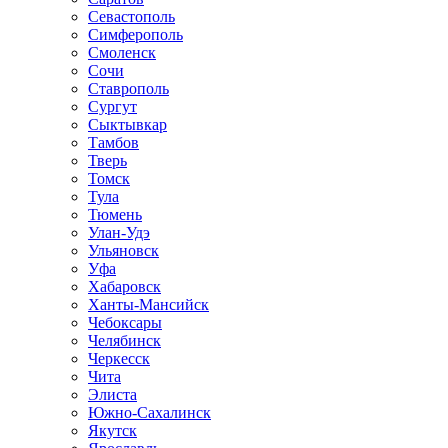
Севастополь
Симферополь
Смоленск
Сочи
Ставрополь
Сургут
Сыктывкар
Тамбов
Тверь
Томск
Тула
Тюмень
Улан-Удэ
Ульяновск
Уфа
Хабаровск
Ханты-Мансийск
Чебоксары
Челябинск
Черкесск
Чита
Элиста
Южно-Сахалинск
Якутск