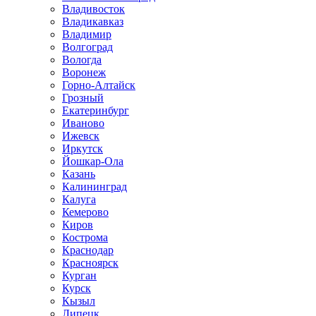
Владивосток
Владикавказ
Владимир
Волгоград
Вологда
Воронеж
Горно-Алтайск
Грозный
Екатеринбург
Иваново
Ижевск
Иркутск
Йошкар-Ола
Казань
Калининград
Калуга
Кемерово
Киров
Кострома
Краснодар
Красноярск
Курган
Курск
Кызыл
Липецк