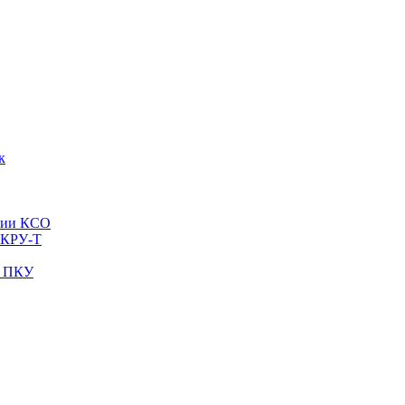
к
рии КСО
 КРУ-Т
и ПКУ