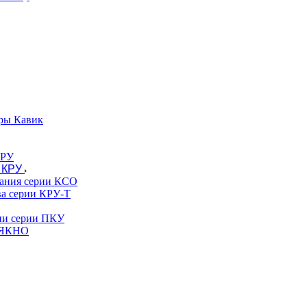
ры Кавик
 КРУ
вания серии КСО
ва серии КРУ-Т
гии серии ПКУ
и ЯКНО