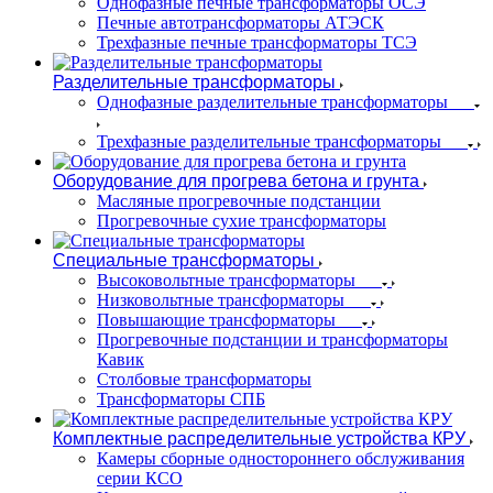
Однофазные печные трансформаторы ОСЭ
Печные автотрансформаторы АТЭСК
Трехфазные печные трансформаторы ТСЭ
Разделительные трансформаторы
Однофазные разделительные трансформаторы
Трехфазные разделительные трансформаторы
Оборудование для прогрева бетона и грунта
Масляные прогревочные подстанции
Прогревочные сухие трансформаторы
Специальные трансформаторы
Высоковольтные трансформаторы
Низковольтные трансформаторы
Повышающие трансформаторы
Прогревочные подстанции и трансформаторы
Кавик
Столбовые трансформаторы
Трансформаторы СПБ
Комплектные распределительные устройства КРУ
Камеры сборные одностороннего обслуживания
серии КСО