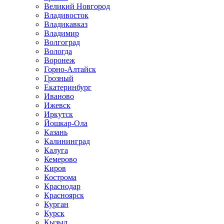
Великий Новгород
Владивосток
Владикавказ
Владимир
Волгоград
Вологда
Воронеж
Горно-Алтайск
Грозный
Екатеринбург
Иваново
Ижевск
Иркутск
Йошкар-Ола
Казань
Калининград
Калуга
Кемерово
Киров
Кострома
Краснодар
Красноярск
Курган
Курск
Кызыл