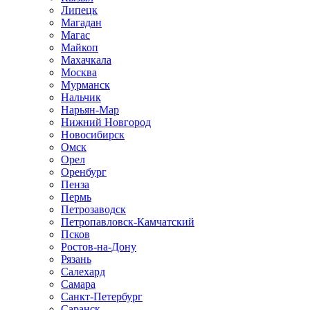
Липецк
Магадан
Магас
Майкоп
Махачкала
Москва
Мурманск
Нальчик
Нарьян-Мар
Нижний Новгород
Новосибирск
Омск
Орел
Оренбург
Пенза
Пермь
Петрозаводск
Петропавловск-Камчатский
Псков
Ростов-на-Дону
Рязань
Салехард
Самара
Санкт-Петербург
Саранск