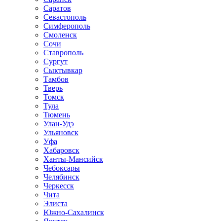
Саратов
Севастополь
Симферополь
Смоленск
Сочи
Ставрополь
Сургут
Сыктывкар
Тамбов
Тверь
Томск
Тула
Тюмень
Улан-Удэ
Ульяновск
Уфа
Хабаровск
Ханты-Мансийск
Чебоксары
Челябинск
Черкесск
Чита
Элиста
Южно-Сахалинск