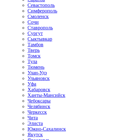
Севастополь
Симферополь
Смоленск
Сочи
Ставрополь
Сургут
Сыктывкар
Тамбов
Тверь
Томск
Тула
Тюмень
Улан-Удэ
Ульяновск
Уфа
Хабаровск
Ханты-Мансийск
Чебоксары
Челябинск
Черкесск
Чита
Элиста
Южно-Сахалинск
Якутск