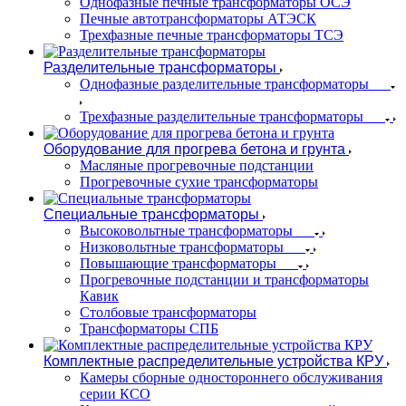
Однофазные печные трансформаторы ОСЭ
Печные автотрансформаторы АТЭСК
Трехфазные печные трансформаторы ТСЭ
Разделительные трансформаторы
Однофазные разделительные трансформаторы
Трехфазные разделительные трансформаторы
Оборудование для прогрева бетона и грунта
Масляные прогревочные подстанции
Прогревочные сухие трансформаторы
Специальные трансформаторы
Высоковольтные трансформаторы
Низковольтные трансформаторы
Повышающие трансформаторы
Прогревочные подстанции и трансформаторы
Кавик
Столбовые трансформаторы
Трансформаторы СПБ
Комплектные распределительные устройства КРУ
Камеры сборные одностороннего обслуживания
серии КСО