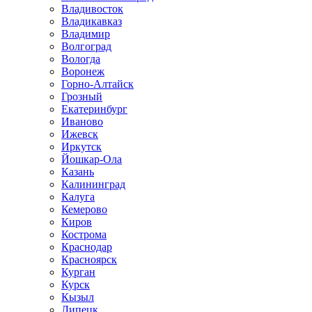
Владивосток
Владикавказ
Владимир
Волгоград
Вологда
Воронеж
Горно-Алтайск
Грозный
Екатеринбург
Иваново
Ижевск
Иркутск
Йошкар-Ола
Казань
Калининград
Калуга
Кемерово
Киров
Кострома
Краснодар
Красноярск
Курган
Курск
Кызыл
Липецк