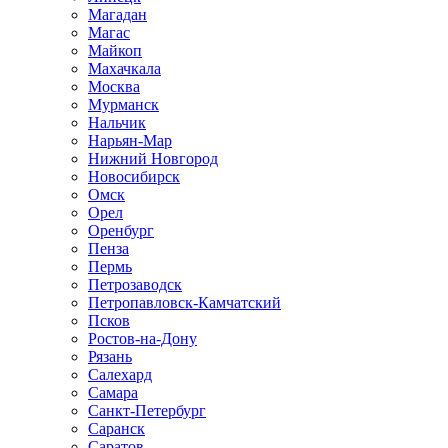
Магадан
Магас
Майкоп
Махачкала
Москва
Мурманск
Нальчик
Нарьян-Мар
Нижний Новгород
Новосибирск
Омск
Орел
Оренбург
Пенза
Пермь
Петрозаводск
Петропавловск-Камчатский
Псков
Ростов-на-Дону
Рязань
Салехард
Самара
Санкт-Петербург
Саранск
Саратов