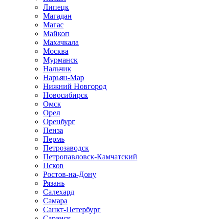
Липецк
Магадан
Магас
Майкоп
Махачкала
Москва
Мурманск
Нальчик
Нарьян-Мар
Нижний Новгород
Новосибирск
Омск
Орел
Оренбург
Пенза
Пермь
Петрозаводск
Петропавловск-Камчатский
Псков
Ростов-на-Дону
Рязань
Салехард
Самара
Санкт-Петербург
Саранск