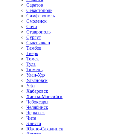
Саратов
Севастополь
Симферополь
Смоленск
Сочи
Ставрополь
Сургут
Сыктывкар
Тамбов
Тверь
Томск
Тула
Тюмень
Улан-Удэ
Ульяновск
Уфа
Хабаровск
Ханты-Мансийск
Чебоксары
Челябинск
Черкесск
Чита
Элиста
Южно-Сахалинск