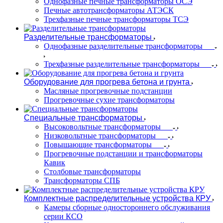
Однофазные печные трансформаторы ОСЭ
Печные автотрансформаторы АТЭСК
Трехфазные печные трансформаторы ТСЭ
Разделительные трансформаторы
Однофазные разделительные трансформаторы
Трехфазные разделительные трансформаторы
Оборудование для прогрева бетона и грунта
Масляные прогревочные подстанции
Прогревочные сухие трансформаторы
Специальные трансформаторы
Высоковольтные трансформаторы
Низковольтные трансформаторы
Повышающие трансформаторы
Прогревочные подстанции и трансформаторы
Кавик
Столбовые трансформаторы
Трансформаторы СПБ
Комплектные распределительные устройства КРУ
Камеры сборные одностороннего обслуживания
серии КСО