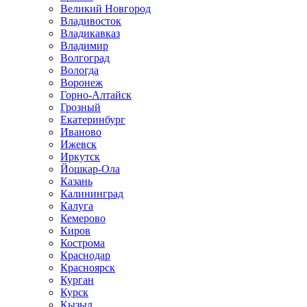
Великий Новгород
Владивосток
Владикавказ
Владимир
Волгоград
Вологда
Воронеж
Горно-Алтайск
Грозный
Екатеринбург
Иваново
Ижевск
Иркутск
Йошкар-Ола
Казань
Калининград
Калуга
Кемерово
Киров
Кострома
Краснодар
Красноярск
Курган
Курск
Кызыл