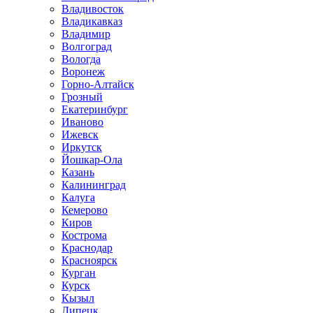
Владивосток
Владикавказ
Владимир
Волгоград
Вологда
Воронеж
Горно-Алтайск
Грозный
Екатеринбург
Иваново
Ижевск
Иркутск
Йошкар-Ола
Казань
Калининград
Калуга
Кемерово
Киров
Кострома
Краснодар
Красноярск
Курган
Курск
Кызыл
Липецк