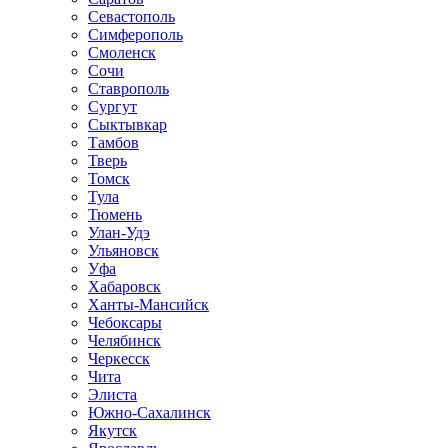
Севастополь
Симферополь
Смоленск
Сочи
Ставрополь
Сургут
Сыктывкар
Тамбов
Тверь
Томск
Тула
Тюмень
Улан-Удэ
Ульяновск
Уфа
Хабаровск
Ханты-Мансийск
Чебоксары
Челябинск
Черкесск
Чита
Элиста
Южно-Сахалинск
Якутск