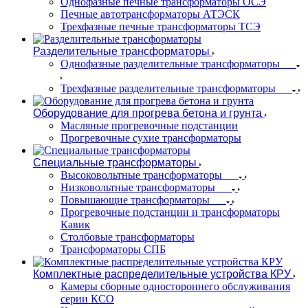
Однофазные печные трансформаторы ОСЭ
Печные автотрансформаторы АТЭСК
Трехфазные печные трансформаторы ТСЭ
Разделительные трансформаторы
Однофазные разделительные трансформаторы
Трехфазные разделительные трансформаторы
Оборудование для прогрева бетона и грунта
Масляные прогревочные подстанции
Прогревочные сухие трансформаторы
Специальные трансформаторы
Высоковольтные трансформаторы
Низковольтные трансформаторы
Повышающие трансформаторы
Прогревочные подстанции и трансформаторы
Кавик
Столбовые трансформаторы
Трансформаторы СПБ
Комплектные распределительные устройства КРУ
Камеры сборные одностороннего обслуживания
серии КСО