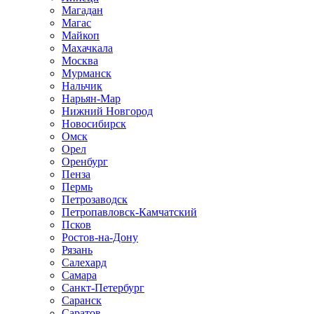
Магадан
Магас
Майкоп
Махачкала
Москва
Мурманск
Нальчик
Нарьян-Мар
Нижний Новгород
Новосибирск
Омск
Орел
Оренбург
Пенза
Пермь
Петрозаводск
Петропавловск-Камчатский
Псков
Ростов-на-Дону
Рязань
Салехард
Самара
Санкт-Петербург
Саранск
Саратов