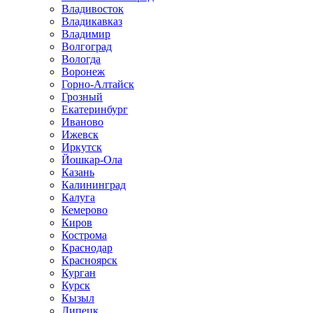
Владивосток
Владикавказ
Владимир
Волгоград
Вологда
Воронеж
Горно-Алтайск
Грозный
Екатеринбург
Иваново
Ижевск
Иркутск
Йошкар-Ола
Казань
Калининград
Калуга
Кемерово
Киров
Кострома
Краснодар
Красноярск
Курган
Курск
Кызыл
Липецк