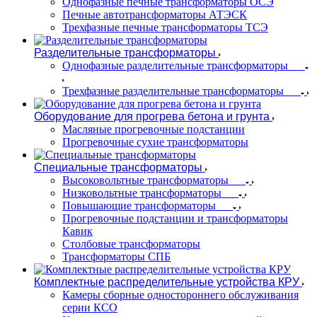
Однофазные печные трансформаторы ОСЭ
Печные автотрансформаторы АТЭСК
Трехфазные печные трансформаторы ТСЭ
Разделительные трансформаторы
Однофазные разделительные трансформаторы
Трехфазные разделительные трансформаторы
Оборудование для прогрева бетона и грунта
Масляные прогревочные подстанции
Прогревочные сухие трансформаторы
Специальные трансформаторы
Высоковольтные трансформаторы
Низковольтные трансформаторы
Повышающие трансформаторы
Прогревочные подстанции и трансформаторы
Кавик
Столбовые трансформаторы
Трансформаторы СПБ
Комплектные распределительные устройства КРУ
Камеры сборные одностороннего обслуживания
серии КСО