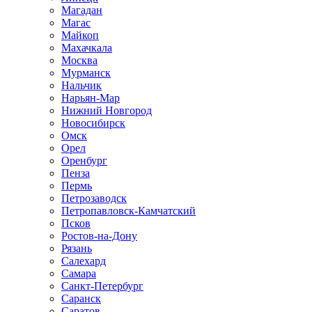
Магадан
Магас
Майкоп
Махачкала
Москва
Мурманск
Нальчик
Нарьян-Мар
Нижний Новгород
Новосибирск
Омск
Орел
Оренбург
Пенза
Пермь
Петрозаводск
Петропавловск-Камчатский
Псков
Ростов-на-Дону
Рязань
Салехард
Самара
Санкт-Петербург
Саранск
Саратов