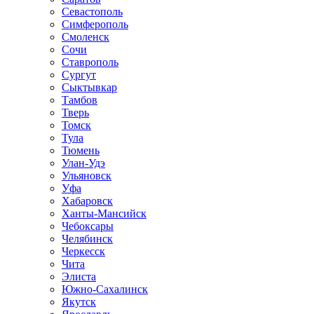
Севастополь
Симферополь
Смоленск
Сочи
Ставрополь
Сургут
Сыктывкар
Тамбов
Тверь
Томск
Тула
Тюмень
Улан-Удэ
Ульяновск
Уфа
Хабаровск
Ханты-Мансийск
Чебоксары
Челябинск
Черкесск
Чита
Элиста
Южно-Сахалинск
Якутск