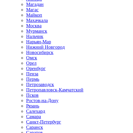
Магадан
Магас
Майкоп
Махачкала
Москва
Мурманск
Нальчик
Нарьян-Мар
Нижний Новгород
Новосибирск
Омск
Орел
Оренбург
Пенза
Пермь
Петрозаводск
Петропавловск-Камчатский
Псков
Ростов-на-Дону
Рязань
Салехард
Самара
Санкт-Петербург
Саранск
Саратов