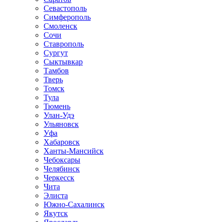
Севастополь
Симферополь
Смоленск
Сочи
Ставрополь
Сургут
Сыктывкар
Тамбов
Тверь
Томск
Тула
Тюмень
Улан-Удэ
Ульяновск
Уфа
Хабаровск
Ханты-Мансийск
Чебоксары
Челябинск
Черкесск
Чита
Элиста
Южно-Сахалинск
Якутск