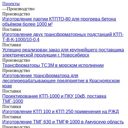
Проекты
—
Производство
Производство
Изготовление партии КТПТО-80 для прогрева бетона
объёмом более 1000 м²
Поставки
Изготовление двух трансформаторных подстанций КТП-
Т-В-К-1000/10-0,4
Поставки
Успешно реализован заказ для крупнейшего поставщика
электрической продукции г. Новосибирск
Производство
Трансформаторы ТСЗМ в морском исполнении
Производство
Изготовление трансформатора для
лесоперерабатывающее предприятие в Красноярском
крае
Поставки
Проектирование КТП-1000 и ПКУ 10кВ, поставка
ТМГ-1000
Поставки
Изготовление КТП 100 и КТП 250 применения на РЖД
Поставки
Изготовление ТМГ 630 и ТМГФ 1000 в Амурскую область
Производство