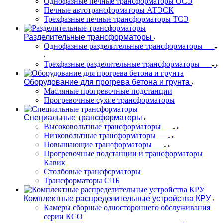
Однофазные печные трансформаторы ОСЭ
Печные автотрансформаторы АТЭСК
Трехфазные печные трансформаторы ТСЭ
Разделительные трансформаторы
Однофазные разделительные трансформаторы
Трехфазные разделительные трансформаторы
Оборудование для прогрева бетона и грунта
Масляные прогревочные подстанции
Прогревочные сухие трансформаторы
Специальные трансформаторы
Высоковольтные трансформаторы
Низковольтные трансформаторы
Повышающие трансформаторы
Прогревочные подстанции и трансформаторы
Кавик
Столбовые трансформаторы
Трансформаторы СПБ
Комплектные распределительные устройства КРУ
Камеры сборные одностороннего обслуживания
серии КСО