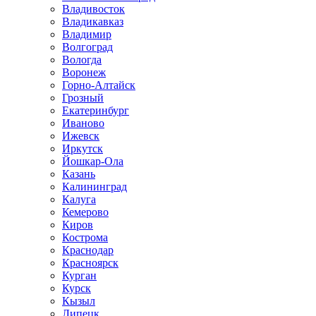
Владивосток
Владикавказ
Владимир
Волгоград
Вологда
Воронеж
Горно-Алтайск
Грозный
Екатеринбург
Иваново
Ижевск
Иркутск
Йошкар-Ола
Казань
Калининград
Калуга
Кемерово
Киров
Кострома
Краснодар
Красноярск
Курган
Курск
Кызыл
Липецк