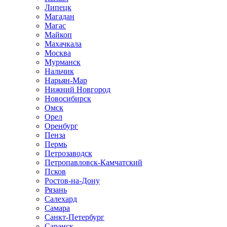
Липецк
Магадан
Магас
Майкоп
Махачкала
Москва
Мурманск
Нальчик
Нарьян-Мар
Нижний Новгород
Новосибирск
Омск
Орел
Оренбург
Пенза
Пермь
Петрозаводск
Петропавловск-Камчатский
Псков
Ростов-на-Дону
Рязань
Салехард
Самара
Санкт-Петербург
Саранск