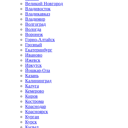
Великий Новгород
Владивосток
Владикавказ
Владимир
Волгоград
Вологда
Воронеж
Горно-Алтайск
Грозный
Екатеринбург
Иваново
Ижевск
Иркутск
Йошкар-Ола
Казань
Калининград
Калуга
Кемерово
Киров
Кострома
Краснодар
Красноярск
Курган
Курск
Кызыл