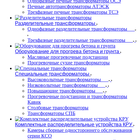
Однофазные печные трансформаторы ОСЭ
Печные автотрансформаторы АТЭСК
Трехфазные печные трансформаторы ТСЭ
Разделительные трансформаторы
Однофазные разделительные трансформаторы
Трехфазные разделительные трансформаторы
Оборудование для прогрева бетона и грунта
Масляные прогревочные подстанции
Прогревочные сухие трансформаторы
Специальные трансформаторы
Высоковольтные трансформаторы
Низковольтные трансформаторы
Повышающие трансформаторы
Прогревочные подстанции и трансформаторы
Кавик
Столбовые трансформаторы
Трансформаторы СПБ
Комплектные распределительные устройства КРУ
Камеры сборные одностороннего обслуживания
серии КСО