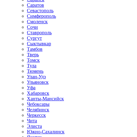
Саратов
Севастополь
Симферополь
Смоленск
Сочи
Ставрополь
Сургут
Сыктывкар
Тамбов
Тверь
Томск
Тула
Тюмень
Улан-Удэ
Ульяновск
Уфа
Хабаровск
Ханты-Мансийск
Чебоксары
Челябинск
Черкесск
Чита
Элиста
Южно-Сахалинск