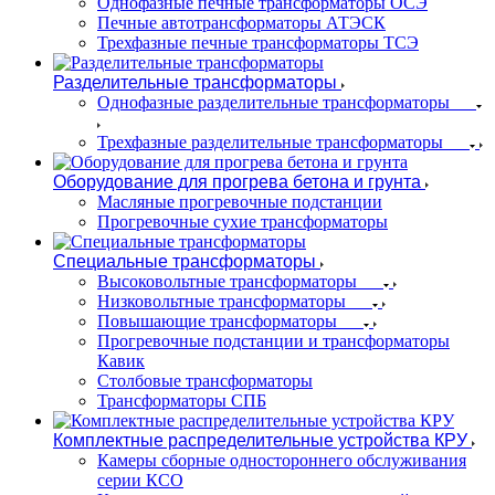
Однофазные печные трансформаторы ОСЭ
Печные автотрансформаторы АТЭСК
Трехфазные печные трансформаторы ТСЭ
Разделительные трансформаторы
Однофазные разделительные трансформаторы
Трехфазные разделительные трансформаторы
Оборудование для прогрева бетона и грунта
Масляные прогревочные подстанции
Прогревочные сухие трансформаторы
Специальные трансформаторы
Высоковольтные трансформаторы
Низковольтные трансформаторы
Повышающие трансформаторы
Прогревочные подстанции и трансформаторы
Кавик
Столбовые трансформаторы
Трансформаторы СПБ
Комплектные распределительные устройства КРУ
Камеры сборные одностороннего обслуживания
серии КСО