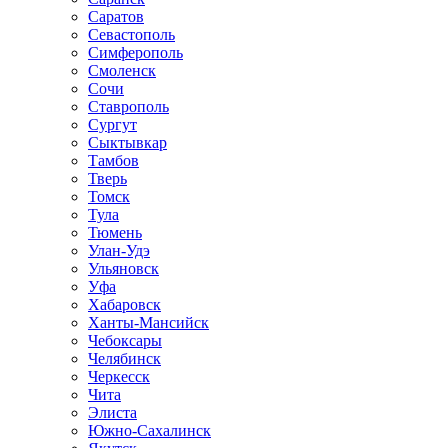
Саратов
Севастополь
Симферополь
Смоленск
Сочи
Ставрополь
Сургут
Сыктывкар
Тамбов
Тверь
Томск
Тула
Тюмень
Улан-Удэ
Ульяновск
Уфа
Хабаровск
Ханты-Мансийск
Чебоксары
Челябинск
Черкесск
Чита
Элиста
Южно-Сахалинск