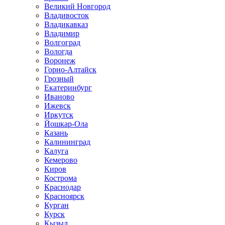
Великий Новгород
Владивосток
Владикавказ
Владимир
Волгоград
Вологда
Воронеж
Горно-Алтайск
Грозный
Екатеринбург
Иваново
Ижевск
Иркутск
Йошкар-Ола
Казань
Калининград
Калуга
Кемерово
Киров
Кострома
Краснодар
Красноярск
Курган
Курск
Кызыл