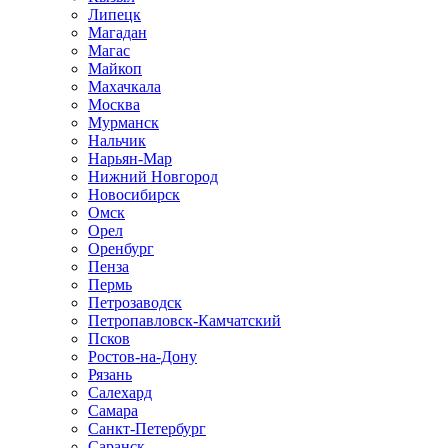
Липецк
Магадан
Магас
Майкоп
Махачкала
Москва
Мурманск
Нальчик
Нарьян-Мар
Нижний Новгород
Новосибирск
Омск
Орел
Оренбург
Пенза
Пермь
Петрозаводск
Петропавловск-Камчатский
Псков
Ростов-на-Дону
Рязань
Салехард
Самара
Санкт-Петербург
Саранск