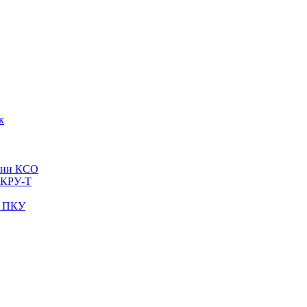
к
рии КСО
 КРУ-Т
и ПКУ