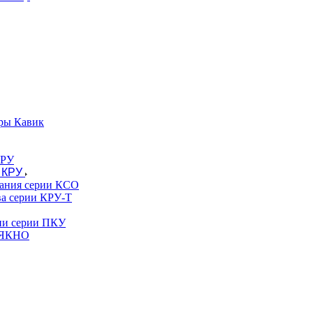
ры Кавик
 КРУ
вания серии КСО
ва серии КРУ-Т
гии серии ПКУ
и ЯКНО