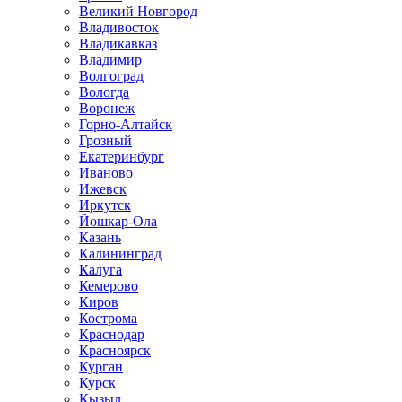
Великий Новгород
Владивосток
Владикавказ
Владимир
Волгоград
Вологда
Воронеж
Горно-Алтайск
Грозный
Екатеринбург
Иваново
Ижевск
Иркутск
Йошкар-Ола
Казань
Калининград
Калуга
Кемерово
Киров
Кострома
Краснодар
Красноярск
Курган
Курск
Кызыл