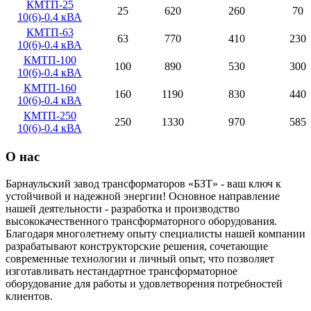
КМТП-25
25
620
260
70
10(6)-0.4 кВА
КМТП-63
63
770
410
230
10(6)-0.4 кВА
КМТП-100
100
890
530
300
10(6)-0.4 кВА
КМТП-160
160
1190
830
440
10(6)-0.4 кВА
КМТП-250
250
1330
970
585
10(6)-0.4 кВА
О нас
Барнаульский завод трансформаторов «БЗТ» - ваш ключ к
устойчивой и надежной энергии! Основное направление
нашей деятельности - разработка и производство
высококачественного трансформаторного оборудования.
Благодаря многолетнему опыту специалисты нашей компании
разрабатывают конструкторские решения, сочетающие
современные технологии и личный опыт, что позволяет
изготавливать нестандартное трансформаторное
оборудование для работы и удовлетворения потребностей
клиентов.