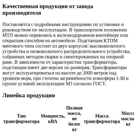
Качественная продукция от завода
производителя
Поставляется с подробными инструкциями по установке и
руководством по эксплуатации. В транспортном положении
МТП можно перевозить в железнодорожном контейнере или
открытым способом на автомобиле. Подстанция КТПМ
мачтового типа состоит из двух корпусов: высоковольтного
устройства и низковольтного распределительного устройства,
собранных методом сварки и смонтированных на опорной
раме. В зависимости от характеристик трансформатора,
подстанция имеет две версии по размерам. Трансформаторы
могут эксплуатироваться на высоте до 2000 метров над
уровнем моря, при степени загрязнённости атмосферы I–III и
группе условий эксплуатации М3 согласно ГОСТ.
Линейка продукции
Полная
масса,
Масс
Тип
Мощность,
Масса
не
масла
трансформатора
кВА
трансформатора
более
кг
кг