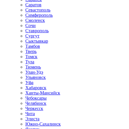
Саратов
Севастополь
Симферополь
Смоленск
Сочи
Ставрополь
Сургут
Сыктывкар
Тамбов
Тверь
Томск
Тула
Тюмень
Улан-Удэ
Ульяновск
Уфа
Хабаровск
Ханты-Мансийск
Чебоксары
Челябинск
Черкесск
Чита
Элиста
Южно-Сахалинск