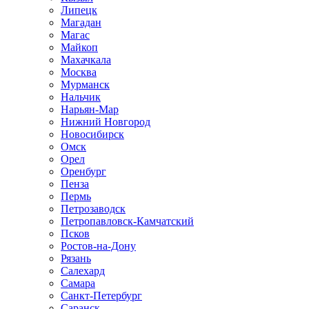
Липецк
Магадан
Магас
Майкоп
Махачкала
Москва
Мурманск
Нальчик
Нарьян-Мар
Нижний Новгород
Новосибирск
Омск
Орел
Оренбург
Пенза
Пермь
Петрозаводск
Петропавловск-Камчатский
Псков
Ростов-на-Дону
Рязань
Салехард
Самара
Санкт-Петербург
Саранск