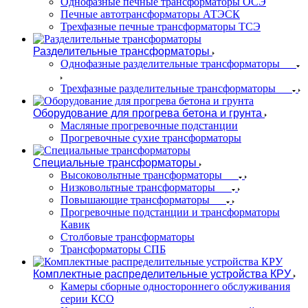
Однофазные печные трансформаторы ОСЭ
Печные автотрансформаторы АТЭСК
Трехфазные печные трансформаторы ТСЭ
Разделительные трансформаторы
Однофазные разделительные трансформаторы
Трехфазные разделительные трансформаторы
Оборудование для прогрева бетона и грунта
Масляные прогревочные подстанции
Прогревочные сухие трансформаторы
Специальные трансформаторы
Высоковольтные трансформаторы
Низковольтные трансформаторы
Повышающие трансформаторы
Прогревочные подстанции и трансформаторы
Кавик
Столбовые трансформаторы
Трансформаторы СПБ
Комплектные распределительные устройства КРУ
Камеры сборные одностороннего обслуживания
серии КСО