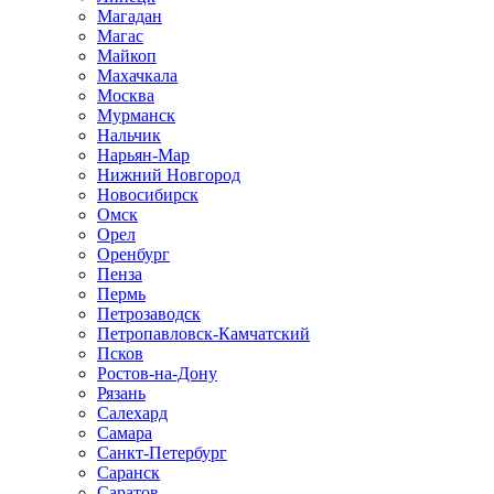
Магадан
Магас
Майкоп
Махачкала
Москва
Мурманск
Нальчик
Нарьян-Мар
Нижний Новгород
Новосибирск
Омск
Орел
Оренбург
Пенза
Пермь
Петрозаводск
Петропавловск-Камчатский
Псков
Ростов-на-Дону
Рязань
Салехард
Самара
Санкт-Петербург
Саранск
Саратов