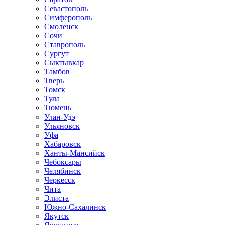
Севастополь
Симферополь
Смоленск
Сочи
Ставрополь
Сургут
Сыктывкар
Тамбов
Тверь
Томск
Тула
Тюмень
Улан-Удэ
Ульяновск
Уфа
Хабаровск
Ханты-Мансийск
Чебоксары
Челябинск
Черкесск
Чита
Элиста
Южно-Сахалинск
Якутск