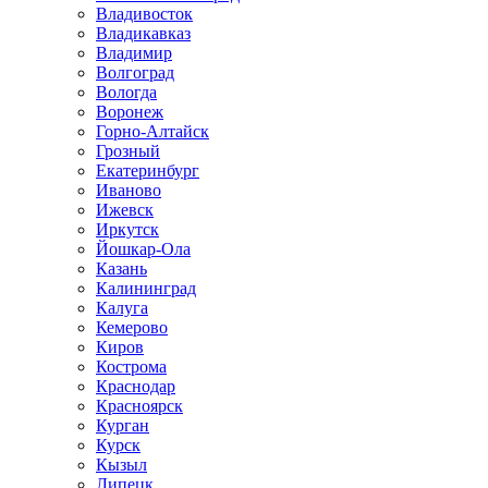
Владивосток
Владикавказ
Владимир
Волгоград
Вологда
Воронеж
Горно-Алтайск
Грозный
Екатеринбург
Иваново
Ижевск
Иркутск
Йошкар-Ола
Казань
Калининград
Калуга
Кемерово
Киров
Кострома
Краснодар
Красноярск
Курган
Курск
Кызыл
Липецк