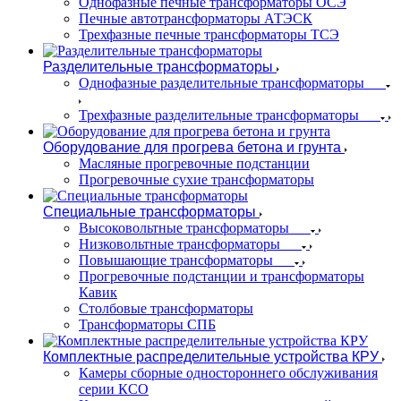
Однофазные печные трансформаторы ОСЭ
Печные автотрансформаторы АТЭСК
Трехфазные печные трансформаторы ТСЭ
Разделительные трансформаторы
Однофазные разделительные трансформаторы
Трехфазные разделительные трансформаторы
Оборудование для прогрева бетона и грунта
Масляные прогревочные подстанции
Прогревочные сухие трансформаторы
Специальные трансформаторы
Высоковольтные трансформаторы
Низковольтные трансформаторы
Повышающие трансформаторы
Прогревочные подстанции и трансформаторы
Кавик
Столбовые трансформаторы
Трансформаторы СПБ
Комплектные распределительные устройства КРУ
Камеры сборные одностороннего обслуживания
серии КСО