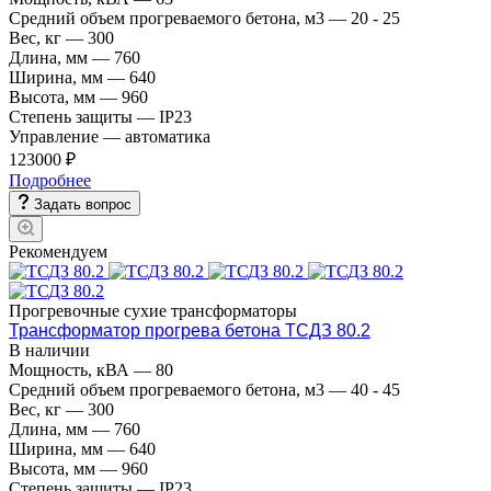
Средний объем прогреваемого бетона, м3
—
20 - 25
Вес, кг
—
300
Длина, мм
—
760
Ширина, мм
—
640
Высота, мм
—
960
Степень защиты
—
IP23
Управление
—
автоматика
123000 ₽
Подробнее
Задать вопрос
Рекомендуем
Прогревочные сухие трансформаторы
Трансформатор прогрева бетона ТСДЗ 80.2
В наличии
Мощность, кВА
—
80
Средний объем прогреваемого бетона, м3
—
40 - 45
Вес, кг
—
300
Длина, мм
—
760
Ширина, мм
—
640
Высота, мм
—
960
Степень защиты
—
IP23