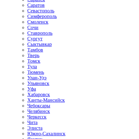
Саратов
Севастополь
Симферополь
Смоленск
Сочи
Ставрополь
Сургут
Сыктывкар
Тамбов
Тверь
Томск
Тула
Тюмень
Улан-Удэ
Ульяновск
Уфа
Хабаровск
Ханты-Мансийск
Чебоксары
Челябинск
Черкесск
Чита
Элиста
Южно-Сахалинск