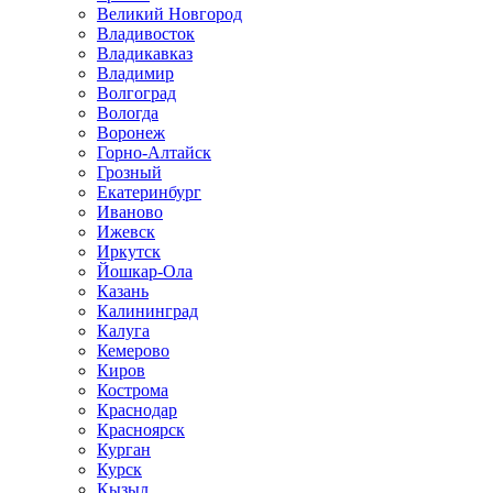
Великий Новгород
Владивосток
Владикавказ
Владимир
Волгоград
Вологда
Воронеж
Горно-Алтайск
Грозный
Екатеринбург
Иваново
Ижевск
Иркутск
Йошкар-Ола
Казань
Калининград
Калуга
Кемерово
Киров
Кострома
Краснодар
Красноярск
Курган
Курск
Кызыл