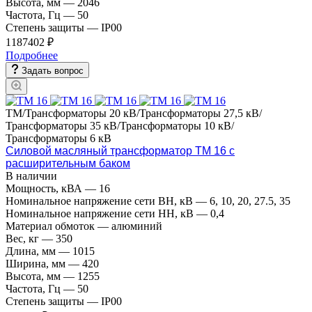
Высота, мм
—
2046
Частота, Гц
—
50
Степень защиты
—
IP00
1187402 ₽
Подробнее
Задать вопрос
ТМ/Трансформаторы 20 кВ/Трансформаторы 27,5 кВ/
Трансформаторы 35 кВ/Трансформаторы 10 кВ/
Трансформаторы 6 кВ
Силовой масляный трансформатор ТМ 16 с
расширительным баком
В наличии
Мощность, кВА
—
16
Номинальное напряжение сети ВН, кВ
—
6, 10, 20, 27.5, 35
Номинальное напряжение сети НН, кВ
—
0,4
Материал обмоток
—
алюминий
Вес, кг
—
350
Длина, мм
—
1015
Ширина, мм
—
420
Высота, мм
—
1255
Частота, Гц
—
50
Степень защиты
—
IP00