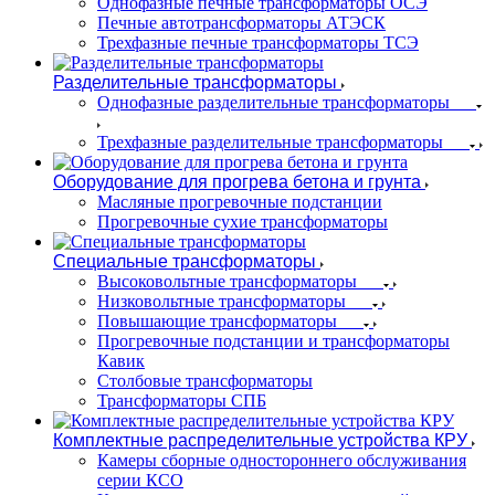
Однофазные печные трансформаторы ОСЭ
Печные автотрансформаторы АТЭСК
Трехфазные печные трансформаторы ТСЭ
Разделительные трансформаторы
Однофазные разделительные трансформаторы
Трехфазные разделительные трансформаторы
Оборудование для прогрева бетона и грунта
Масляные прогревочные подстанции
Прогревочные сухие трансформаторы
Специальные трансформаторы
Высоковольтные трансформаторы
Низковольтные трансформаторы
Повышающие трансформаторы
Прогревочные подстанции и трансформаторы
Кавик
Столбовые трансформаторы
Трансформаторы СПБ
Комплектные распределительные устройства КРУ
Камеры сборные одностороннего обслуживания
серии КСО