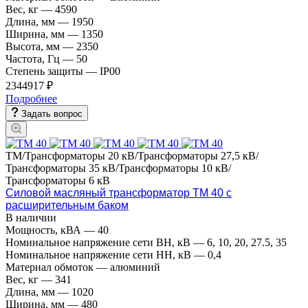
Вес, кг
—
4590
Длина, мм
—
1950
Ширина, мм
—
1350
Высота, мм
—
2350
Частота, Гц
—
50
Степень защиты
—
IP00
2344917 ₽
Подробнее
Задать вопрос
ТМ/Трансформаторы 20 кВ/Трансформаторы 27,5 кВ/
Трансформаторы 35 кВ/Трансформаторы 10 кВ/
Трансформаторы 6 кВ
Силовой масляный трансформатор ТМ 40 с
расширительным баком
В наличии
Мощность, кВА
—
40
Номинальное напряжение сети ВН, кВ
—
6, 10, 20, 27.5, 35
Номинальное напряжение сети НН, кВ
—
0,4
Материал обмоток
—
алюминий
Вес, кг
—
341
Длина, мм
—
1020
Ширина, мм
—
480