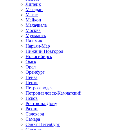
Липецк
Магадан
Магас
Майкоп
Махачкала
Москва
Мурманск
Нальчик
Нарьян-Мар
Нижний Новгород
Новосибирск
Омск
Орел
Оренбург
Пенза
Пермь
Петрозаводск
Петропавловск-Камчатский
Псков
Ростов-на-Дону
Рязань
Салехард
Самара
Санкт-Петербург
Саранск