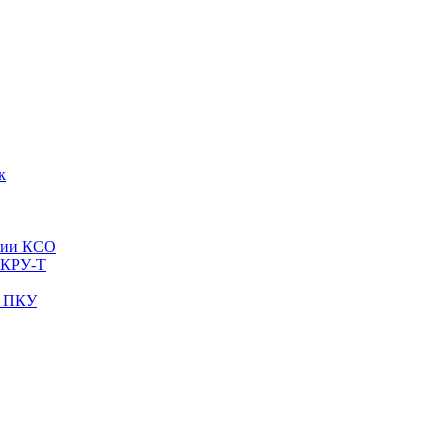
к
рии КСО
 КРУ-Т
и ПКУ