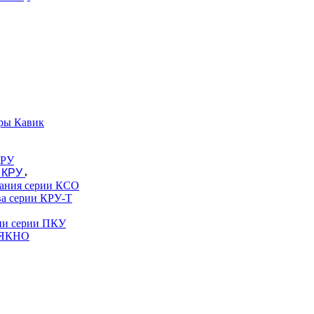
ры Кавик
 КРУ
вания серии КСО
ва серии КРУ-Т
гии серии ПКУ
и ЯКНО