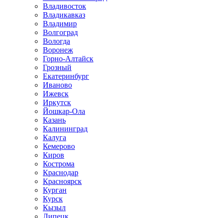
Владивосток
Владикавказ
Владимир
Волгоград
Вологда
Воронеж
Горно-Алтайск
Грозный
Екатеринбург
Иваново
Ижевск
Иркутск
Йошкар-Ола
Казань
Калининград
Калуга
Кемерово
Киров
Кострома
Краснодар
Красноярск
Курган
Курск
Кызыл
Липецк