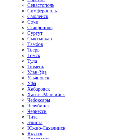
Севастополь
Симферополь
Смоленск
Сочи
Ставрополь
Сургут
Сыктывкар
Тамбов
Тверь
Томск
Тула
Тюмень
Улан-Удэ
Ульяновск
Уфа
Хабаровск
Ханты-Мансийск
Чебоксары
Челябинск
Черкесск
Чита
Элиста
Южно-Сахалинск
Якутск