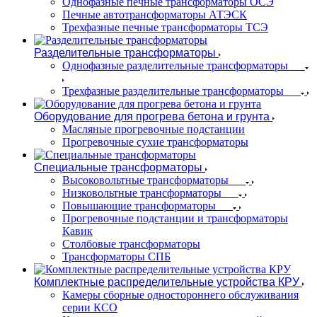
Однофазные печные трансформаторы ОСЭ
Печные автотрансформаторы АТЭСК
Трехфазные печные трансформаторы ТСЭ
Разделительные трансформаторы
Однофазные разделительные трансформаторы
Трехфазные разделительные трансформаторы
Оборудование для прогрева бетона и грунта
Масляные прогревочные подстанции
Прогревочные сухие трансформаторы
Специальные трансформаторы
Высоковольтные трансформаторы
Низковольтные трансформаторы
Повышающие трансформаторы
Прогревочные подстанции и трансформаторы
Кавик
Столбовые трансформаторы
Трансформаторы СПБ
Комплектные распределительные устройства КРУ
Камеры сборные одностороннего обслуживания
серии КСО