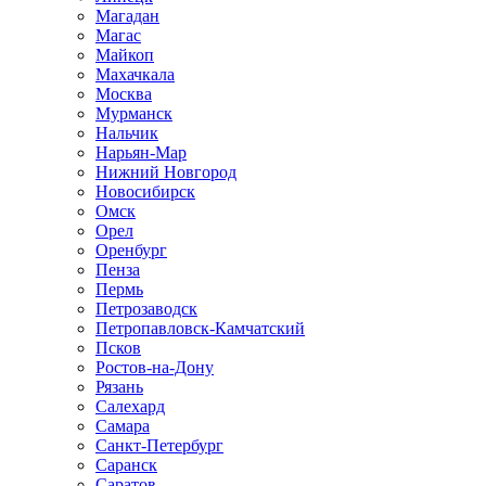
Магадан
Магас
Майкоп
Махачкала
Москва
Мурманск
Нальчик
Нарьян-Мар
Нижний Новгород
Новосибирск
Омск
Орел
Оренбург
Пенза
Пермь
Петрозаводск
Петропавловск-Камчатский
Псков
Ростов-на-Дону
Рязань
Салехард
Самара
Санкт-Петербург
Саранск
Саратов