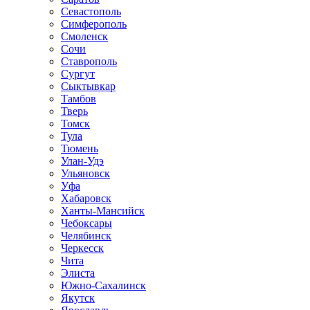
Севастополь
Симферополь
Смоленск
Сочи
Ставрополь
Сургут
Сыктывкар
Тамбов
Тверь
Томск
Тула
Тюмень
Улан-Удэ
Ульяновск
Уфа
Хабаровск
Ханты-Мансийск
Чебоксары
Челябинск
Черкесск
Чита
Элиста
Южно-Сахалинск
Якутск