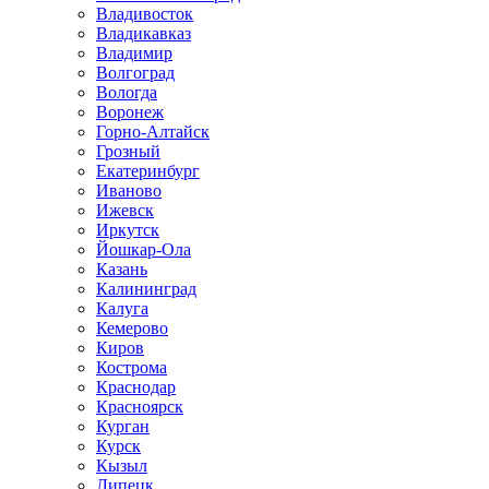
Владивосток
Владикавказ
Владимир
Волгоград
Вологда
Воронеж
Горно-Алтайск
Грозный
Екатеринбург
Иваново
Ижевск
Иркутск
Йошкар-Ола
Казань
Калининград
Калуга
Кемерово
Киров
Кострома
Краснодар
Красноярск
Курган
Курск
Кызыл
Липецк