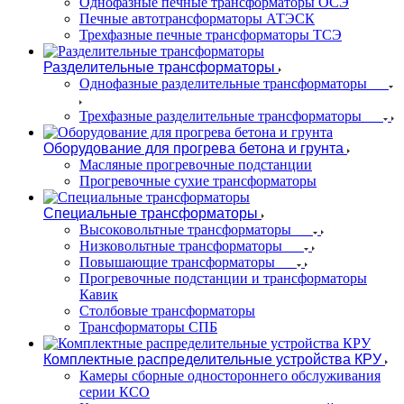
Однофазные печные трансформаторы ОСЭ
Печные автотрансформаторы АТЭСК
Трехфазные печные трансформаторы ТСЭ
Разделительные трансформаторы
Однофазные разделительные трансформаторы
Трехфазные разделительные трансформаторы
Оборудование для прогрева бетона и грунта
Масляные прогревочные подстанции
Прогревочные сухие трансформаторы
Специальные трансформаторы
Высоковольтные трансформаторы
Низковольтные трансформаторы
Повышающие трансформаторы
Прогревочные подстанции и трансформаторы
Кавик
Столбовые трансформаторы
Трансформаторы СПБ
Комплектные распределительные устройства КРУ
Камеры сборные одностороннего обслуживания
серии КСО