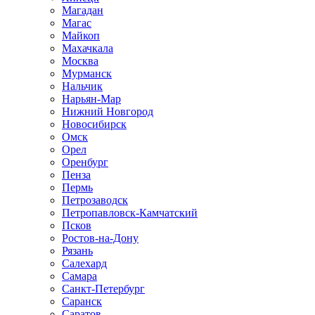
Магадан
Магас
Майкоп
Махачкала
Москва
Мурманск
Нальчик
Нарьян-Мар
Нижний Новгород
Новосибирск
Омск
Орел
Оренбург
Пенза
Пермь
Петрозаводск
Петропавловск-Камчатский
Псков
Ростов-на-Дону
Рязань
Салехард
Самара
Санкт-Петербург
Саранск
Саратов