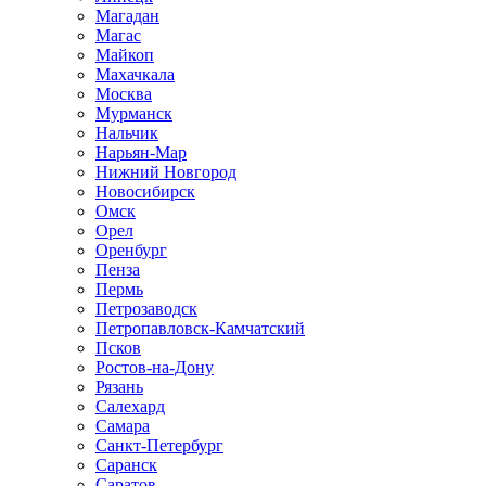
Магадан
Магас
Майкоп
Махачкала
Москва
Мурманск
Нальчик
Нарьян-Мар
Нижний Новгород
Новосибирск
Омск
Орел
Оренбург
Пенза
Пермь
Петрозаводск
Петропавловск-Камчатский
Псков
Ростов-на-Дону
Рязань
Салехард
Самара
Санкт-Петербург
Саранск
Саратов