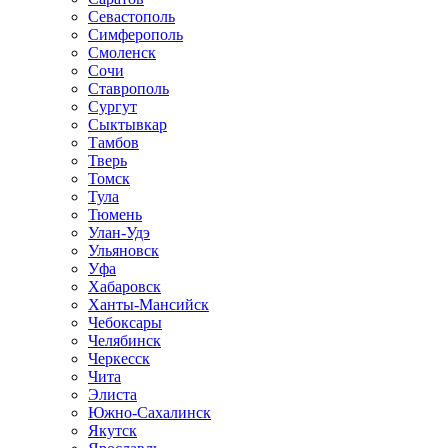
Севастополь
Симферополь
Смоленск
Сочи
Ставрополь
Сургут
Сыктывкар
Тамбов
Тверь
Томск
Тула
Тюмень
Улан-Удэ
Ульяновск
Уфа
Хабаровск
Ханты-Мансийск
Чебоксары
Челябинск
Черкесск
Чита
Элиста
Южно-Сахалинск
Якутск