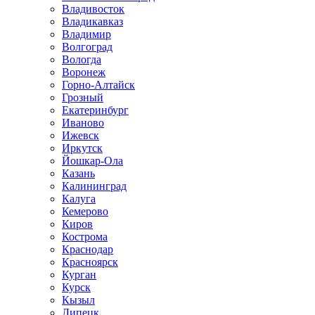
Владивосток
Владикавказ
Владимир
Волгоград
Вологда
Воронеж
Горно-Алтайск
Грозный
Екатеринбург
Иваново
Ижевск
Иркутск
Йошкар-Ола
Казань
Калининград
Калуга
Кемерово
Киров
Кострома
Краснодар
Красноярск
Курган
Курск
Кызыл
Липецк