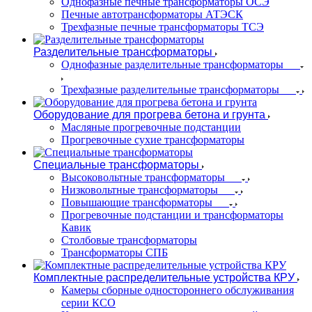
Однофазные печные трансформаторы ОСЭ
Печные автотрансформаторы АТЭСК
Трехфазные печные трансформаторы ТСЭ
Разделительные трансформаторы
Однофазные разделительные трансформаторы
Трехфазные разделительные трансформаторы
Оборудование для прогрева бетона и грунта
Масляные прогревочные подстанции
Прогревочные сухие трансформаторы
Специальные трансформаторы
Высоковольтные трансформаторы
Низковольтные трансформаторы
Повышающие трансформаторы
Прогревочные подстанции и трансформаторы
Кавик
Столбовые трансформаторы
Трансформаторы СПБ
Комплектные распределительные устройства КРУ
Камеры сборные одностороннего обслуживания
серии КСО