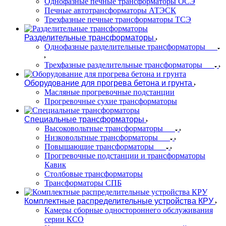
Однофазные печные трансформаторы ОСЭ
Печные автотрансформаторы АТЭСК
Трехфазные печные трансформаторы ТСЭ
Разделительные трансформаторы
Однофазные разделительные трансформаторы
Трехфазные разделительные трансформаторы
Оборудование для прогрева бетона и грунта
Масляные прогревочные подстанции
Прогревочные сухие трансформаторы
Специальные трансформаторы
Высоковольтные трансформаторы
Низковольтные трансформаторы
Повышающие трансформаторы
Прогревочные подстанции и трансформаторы
Кавик
Столбовые трансформаторы
Трансформаторы СПБ
Комплектные распределительные устройства КРУ
Камеры сборные одностороннего обслуживания
серии КСО