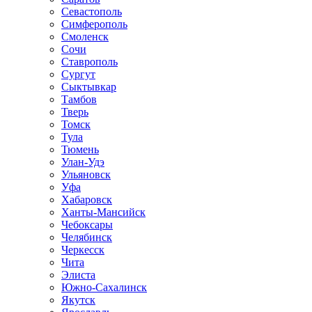
Севастополь
Симферополь
Смоленск
Сочи
Ставрополь
Сургут
Сыктывкар
Тамбов
Тверь
Томск
Тула
Тюмень
Улан-Удэ
Ульяновск
Уфа
Хабаровск
Ханты-Мансийск
Чебоксары
Челябинск
Черкесск
Чита
Элиста
Южно-Сахалинск
Якутск