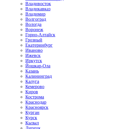
Владивосток
Владикавказ
Владимир
Волгоград
Вологда
Воронеж
Горно-Алтайск
Грозный
Екатеринбург
Иваново
Ижевск
Иркутск
Йошкар-Ола
Казань
Калининград
Калуга
Кемерово
Киров
Кострома
Краснодар
Красноярск
Курган
Курск
Кызыл
Липецк