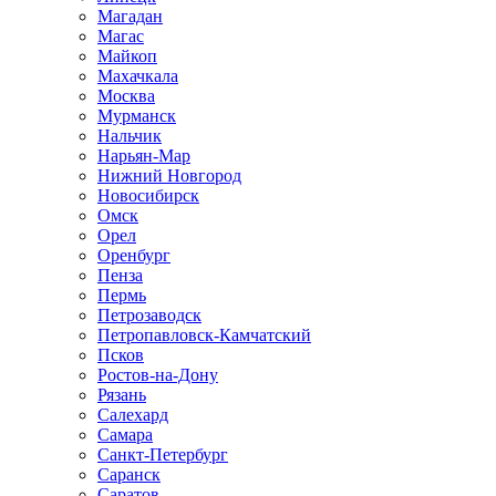
Магадан
Магас
Майкоп
Махачкала
Москва
Мурманск
Нальчик
Нарьян-Мар
Нижний Новгород
Новосибирск
Омск
Орел
Оренбург
Пенза
Пермь
Петрозаводск
Петропавловск-Камчатский
Псков
Ростов-на-Дону
Рязань
Салехард
Самара
Санкт-Петербург
Саранск
Саратов