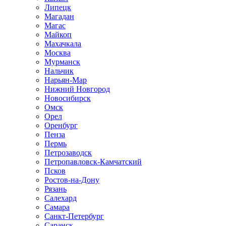
Липецк
Магадан
Магас
Майкоп
Махачкала
Москва
Мурманск
Нальчик
Нарьян-Мар
Нижний Новгород
Новосибирск
Омск
Орел
Оренбург
Пенза
Пермь
Петрозаводск
Петропавловск-Камчатский
Псков
Ростов-на-Дону
Рязань
Салехард
Самара
Санкт-Петербург
Саранск