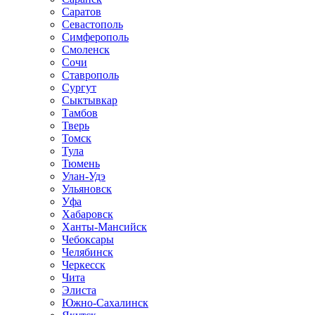
Саратов
Севастополь
Симферополь
Смоленск
Сочи
Ставрополь
Сургут
Сыктывкар
Тамбов
Тверь
Томск
Тула
Тюмень
Улан-Удэ
Ульяновск
Уфа
Хабаровск
Ханты-Мансийск
Чебоксары
Челябинск
Черкесск
Чита
Элиста
Южно-Сахалинск