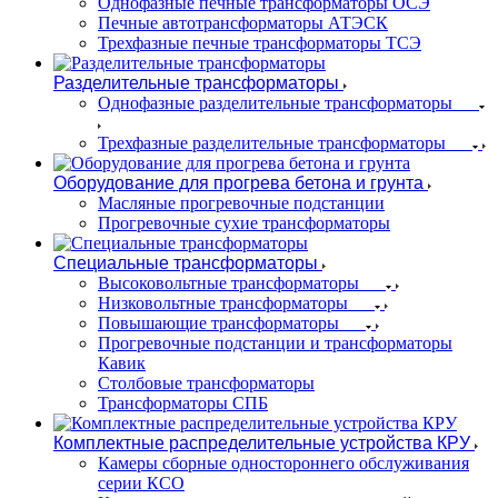
Однофазные печные трансформаторы ОСЭ
Печные автотрансформаторы АТЭСК
Трехфазные печные трансформаторы ТСЭ
Разделительные трансформаторы
Однофазные разделительные трансформаторы
Трехфазные разделительные трансформаторы
Оборудование для прогрева бетона и грунта
Масляные прогревочные подстанции
Прогревочные сухие трансформаторы
Специальные трансформаторы
Высоковольтные трансформаторы
Низковольтные трансформаторы
Повышающие трансформаторы
Прогревочные подстанции и трансформаторы
Кавик
Столбовые трансформаторы
Трансформаторы СПБ
Комплектные распределительные устройства КРУ
Камеры сборные одностороннего обслуживания
серии КСО