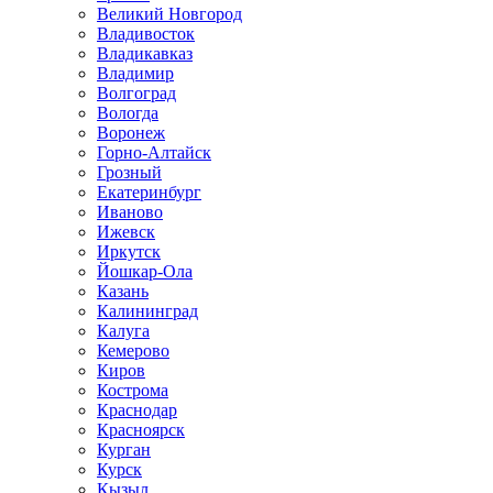
Великий Новгород
Владивосток
Владикавказ
Владимир
Волгоград
Вологда
Воронеж
Горно-Алтайск
Грозный
Екатеринбург
Иваново
Ижевск
Иркутск
Йошкар-Ола
Казань
Калининград
Калуга
Кемерово
Киров
Кострома
Краснодар
Красноярск
Курган
Курск
Кызыл