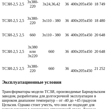
3х380-
ТСЗИ-2,5
2,5
3х24,36,42
36
400х205х450
18 749
220
3х380-
ТСЗИ-2,5
2,5
3х110 - 380
36
400х205х450
18 480
220
ТСЗИ-2,5
2,5
660
3х110 - 380
36
400х205х450
20 648
3х380
ТСЗИ-2,5
2,5
или
660
36
400х205х450
20 648
3х220
3х380-
ТСЗИ-2,5
2,5
660
36
21 252
220
400х205х450
Эксплуатационные условия
Трансформаторы модели ТСЗИ, производимые Барнаульским
заводом, разработаны для долгосрочной эксплуатации в
широком диапазоне температур – от -40 до +45 градусов
Цельсия. Однако стоит учесть, что они не подходят для