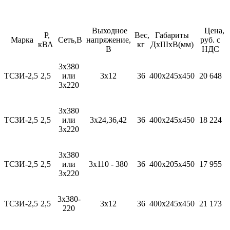
Выходное
Цена,
Р,
Вес,
Габариты
Марка
Сеть,В
напряжение,
руб. с
кВА
кг
ДхШхВ(мм)
В
НДС
3х380
ТСЗИ-2,5
2,5
или
3х12
36
400х245х450
20 648
3х220
3х380
ТСЗИ-2,5
2,5
или
3х24,36,42
36
400х245х450
18 224
3х220
3х380
ТСЗИ-2,5
2,5
или
3х110 - 380
36
400х205х450
17 955
3х220
3х380-
ТСЗИ-2,5
2,5
3х12
36
400х245х450
21 173
220