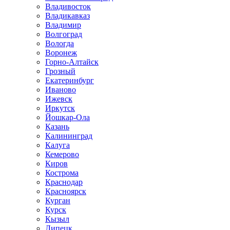
Владивосток
Владикавказ
Владимир
Волгоград
Вологда
Воронеж
Горно-Алтайск
Грозный
Екатеринбург
Иваново
Ижевск
Иркутск
Йошкар-Ола
Казань
Калининград
Калуга
Кемерово
Киров
Кострома
Краснодар
Красноярск
Курган
Курск
Кызыл
Липецк