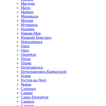
Магадан
Магас
Майкоп
Махачкала
Москва
Мурманск
Нальчик
Нарьян-Мар
Нижний Новгород
Новосибирск
Омск
Орел
Оренбург
Пенза
Пермь
Петрозаводск
Петропавловск-Камчатский
Псков
Ростов-на-Дону
Рязань
Салехард
Самара
Санкт-Петербург
Саранск
Саратов