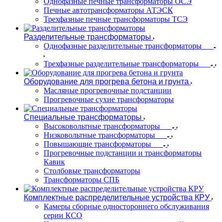
Однофазные печные трансформаторы ОСЭ
Печные автотрансформаторы АТЭСК
Трехфазные печные трансформаторы ТСЭ
Разделительные трансформаторы
Однофазные разделительные трансформаторы
Трехфазные разделительные трансформаторы
Оборудование для прогрева бетона и грунта
Масляные прогревочные подстанции
Прогревочные сухие трансформаторы
Специальные трансформаторы
Высоковольтные трансформаторы
Низковольтные трансформаторы
Повышающие трансформаторы
Прогревочные подстанции и трансформаторы
Кавик
Столбовые трансформаторы
Трансформаторы СПБ
Комплектные распределительные устройства КРУ
Камеры сборные одностороннего обслуживания
серии КСО