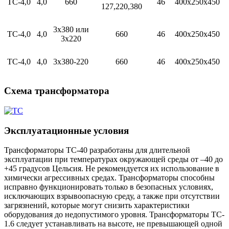
ТС-4,0
4,0
660
46
400х250х450
127,220,380
3х380 или
ТС-4,0
4,0
660
46
400х250х450
3х220
ТС-4,0
4,0
3х380-220
660
46
400х250х450⁠
Схема трансформатора
Эксплуатационные условия
Трансформаторы TC-40 разработаны для длительной
эксплуатации при температурах окружающей среды от –40 до
+45 градусов Цельсия. Не рекомендуется их использование в
химически агрессивных средах. Трансформаторы способны
исправно функционировать только в безопасных условиях,
исключающих взрывоопасную среду, а также при отсутствии
загрязнений, которые могут снизить характеристики
оборудования до недопустимого уровня. Трансформаторы TC-
1.6 следует устанавливать на высоте, не превышающей одной