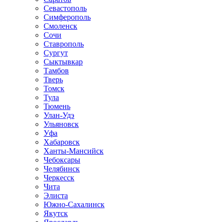
Севастополь
Симферополь
Смоленск
Сочи
Ставрополь
Сургут
Сыктывкар
Тамбов
Тверь
Томск
Тула
Тюмень
Улан-Удэ
Ульяновск
Уфа
Хабаровск
Ханты-Мансийск
Чебоксары
Челябинск
Черкесск
Чита
Элиста
Южно-Сахалинск
Якутск