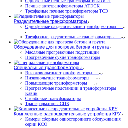
Однофазные печные трансформаторы ОСЭ
Печные автотрансформаторы АТЭСК
Трехфазные печные трансформаторы ТСЭ
Разделительные трансформаторы
Однофазные разделительные трансформаторы
Трехфазные разделительные трансформаторы
Оборудование для прогрева бетона и грунта
Масляные прогревочные подстанции
Прогревочные сухие трансформаторы
Специальные трансформаторы
Высоковольтные трансформаторы
Низковольтные трансформаторы
Повышающие трансформаторы
Прогревочные подстанции и трансформаторы
Кавик
Столбовые трансформаторы
Трансформаторы СПБ
Комплектные распределительные устройства КРУ
Камеры сборные одностороннего обслуживания
серии КСО