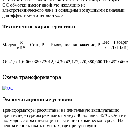
OC обмотки имеют двойную изоляцию из
электротехнического лака и оснащены воздушными каналами
для эффективного теплоотвода.
Технические характеристики
Р,
Вес,
Габари
Модель
Сеть, В
Выходное напряжение, В
кВА
кг
ДхШхВ(
ОС-1,6
1,6
660;380;220
12,24,36,42,127,220,380,660
110
495х460
Схема трансформатора
Эксплуатационные условия
Трансформаторы рассчитаны на длительную эксплуатацию
при температурном режиме от минус 40 до плюс 45°C. Они не
подходят для эксплуатации в активной химической среде. Их
нельзя использовать в местах, где присутствуют