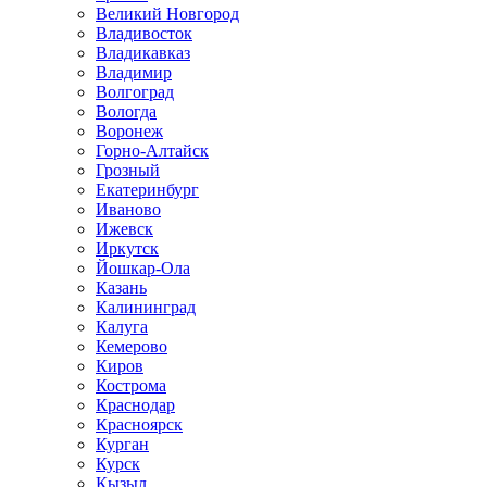
Великий Новгород
Владивосток
Владикавказ
Владимир
Волгоград
Вологда
Воронеж
Горно-Алтайск
Грозный
Екатеринбург
Иваново
Ижевск
Иркутск
Йошкар-Ола
Казань
Калининград
Калуга
Кемерово
Киров
Кострома
Краснодар
Красноярск
Курган
Курск
Кызыл