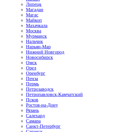
Липецк
Магадан
Магас
Майкоп
Махачкала
Москва
Мурманск
Нальчик
Нарьян-Мар
Нижний Новгород
Новосибирск
Омск
Орел
Оренбург
Пенза
Пермь
Петрозаводск
Петропавловск-Камчатский
Псков
Ростов-на-Дону
Рязань
Салехард
Самара
Санкт-Петербург
Саранск