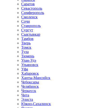
Саратов
Севастополь
Симферополь
Смоленск
Сочи
Ставрополь
Сургут
Сыктывкар
Тамбов
Тверь
Томск
Тула
Тюмень
Улан-Удэ
Ульяновск
Уфа
Хабаровск
Ханты-Мансийск
Чебоксары
Челябинск
Черкесск
Чита
Элиста
Южно-Сахалинск