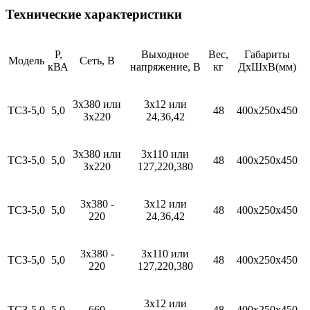
Технические характеристики
Р,
Выходное
Вес,
Габариты
Модель
Сеть, В
кВА
напряжение, В
кг
ДхШхВ(мм)
3х380 или
3х12 или
ТСЗ-5,0
5,0
48
400х250х450
3х220
24,36,42
3х380 или
3х110 или
ТСЗ-5,0
5,0
48
400х250х450
3х220
127,220,380
3х380 -
3х12 или
ТСЗ-5,0
5,0
48
400х250х450
220
24,36,42
3х380 -
3х110 или
ТСЗ-5,0
5,0
48
400х250х450
220
127,220,380
3х12 или
ТСЗ-5,0
5,0
660
48
400х250х450