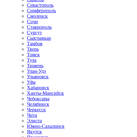
Севастополь
Симферополь
Смоленск
Сочи
Ставрополь
Сургут
Сыктывкар
Тамбов
Тверь
Томск
Тула
Тюмень
Улан-Удэ
Ульяновск
Уфа
Хабаровск
Ханты-Мансийск
Чебоксары
Челябинск
Черкесск
Чита
Элиста
Южно-Сахалинск
Якутск