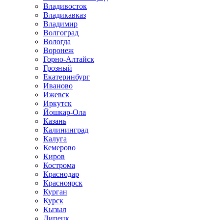
Владивосток
Владикавказ
Владимир
Волгоград
Вологда
Воронеж
Горно-Алтайск
Грозный
Екатеринбург
Иваново
Ижевск
Иркутск
Йошкар-Ола
Казань
Калининград
Калуга
Кемерово
Киров
Кострома
Краснодар
Красноярск
Курган
Курск
Кызыл
Липецк