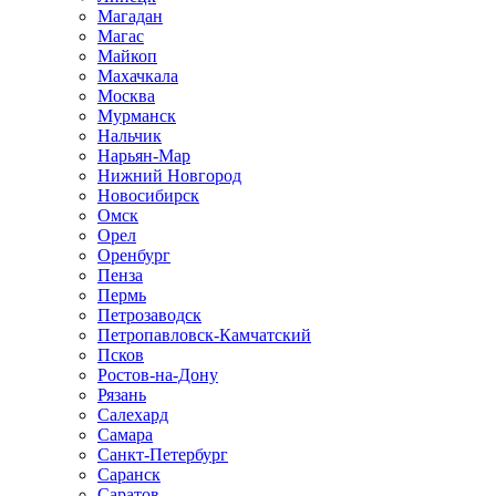
Магадан
Магас
Майкоп
Махачкала
Москва
Мурманск
Нальчик
Нарьян-Мар
Нижний Новгород
Новосибирск
Омск
Орел
Оренбург
Пенза
Пермь
Петрозаводск
Петропавловск-Камчатский
Псков
Ростов-на-Дону
Рязань
Салехард
Самара
Санкт-Петербург
Саранск
Саратов