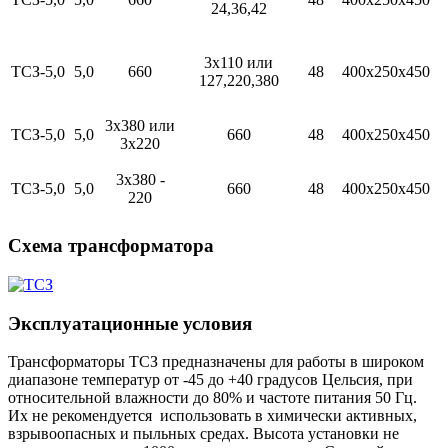
24,36,42
3х110 или
ТСЗ-5,0
5,0
660
48
400х250х450
127,220,380
3х380 или
ТСЗ-5,0
5,0
660
48
400х250х450
3х220
3х380 -
ТСЗ-5,0
5,0
660
48
400х250х450
220
Схема трансформатора
Эксплуатационные условия
Трансформаторы ТСЗ предназначены для работы в широком
диапазоне температур от -45 до +40 градусов Цельсия, при
относительной влажности до 80% и частоте питания 50 Гц.
Их не рекомендуется использовать в химически активных,
взрывоопасных и пыльных средах. Высота установки не