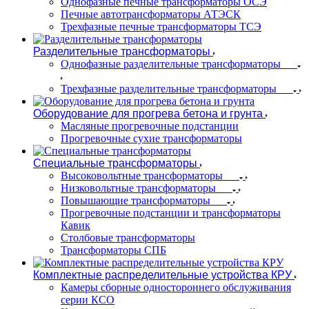
Однофазные печные трансформаторы ОСЭ
Печные автотрансформаторы АТЭСК
Трехфазные печные трансформаторы ТСЭ
Разделительные трансформаторы
Однофазные разделительные трансформаторы
Трехфазные разделительные трансформаторы
Оборудование для прогрева бетона и грунта
Масляные прогревочные подстанции
Прогревочные сухие трансформаторы
Специальные трансформаторы
Высоковольтные трансформаторы
Низковольтные трансформаторы
Повышающие трансформаторы
Прогревочные подстанции и трансформаторы
Кавик
Столбовые трансформаторы
Трансформаторы СПБ
Комплектные распределительные устройства КРУ
Камеры сборные одностороннего обслуживания
серии КСО