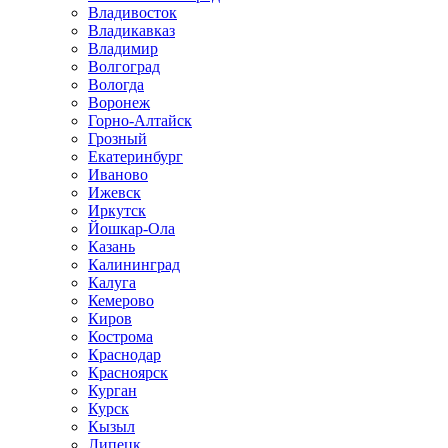
Владивосток
Владикавказ
Владимир
Волгоград
Вологда
Воронеж
Горно-Алтайск
Грозный
Екатеринбург
Иваново
Ижевск
Иркутск
Йошкар-Ола
Казань
Калининград
Калуга
Кемерово
Киров
Кострома
Краснодар
Красноярск
Курган
Курск
Кызыл
Липецк