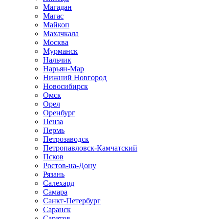
Магадан
Магас
Майкоп
Махачкала
Москва
Мурманск
Нальчик
Нарьян-Мар
Нижний Новгород
Новосибирск
Омск
Орел
Оренбург
Пенза
Пермь
Петрозаводск
Петропавловск-Камчатский
Псков
Ростов-на-Дону
Рязань
Салехард
Самара
Санкт-Петербург
Саранск
Саратов