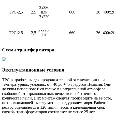
3х380
ТРС-2,5
2,5
или
660
36
400х2
3х220
3х380-
ТРС-2,5
2,5
660
36
400х2
220
Схема трансформатора
Эксплуатационные условия
ТРС разработаны для продолжительной эксплуатации при
температурных условиях от -40 до +45 градусов Цельсия. Они
должны использоваться только в неагрессивной атмосфере,
свободной от взрывоопасных веществ и избыточного
количества пыли, а их монтаж следует производить на высоте,
не превышающей тысячу метров над уровнем моря. Рабочий
ресурс оценивается в 120 тысяч часов, а календарный срок
службы трансформаторов составляет не менее 25 лет.