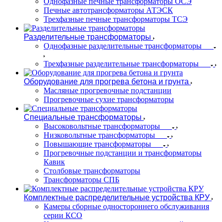
Однофазные печные трансформаторы ОСЭ
Печные автотрансформаторы АТЭСК
Трехфазные печные трансформаторы ТСЭ
Разделительные трансформаторы
Однофазные разделительные трансформаторы
Трехфазные разделительные трансформаторы
Оборудование для прогрева бетона и грунта
Масляные прогревочные подстанции
Прогревочные сухие трансформаторы
Специальные трансформаторы
Высоковольтные трансформаторы
Низковольтные трансформаторы
Повышающие трансформаторы
Прогревочные подстанции и трансформаторы
Кавик
Столбовые трансформаторы
Трансформаторы СПБ
Комплектные распределительные устройства КРУ
Камеры сборные одностороннего обслуживания
серии КСО