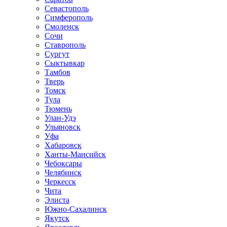
Севастополь
Симферополь
Смоленск
Сочи
Ставрополь
Сургут
Сыктывкар
Тамбов
Тверь
Томск
Тула
Тюмень
Улан-Удэ
Ульяновск
Уфа
Хабаровск
Ханты-Мансийск
Чебоксары
Челябинск
Черкесск
Чита
Элиста
Южно-Сахалинск
Якутск