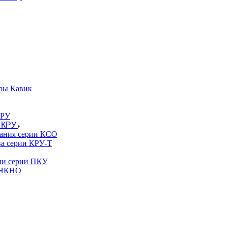
ры Кавик
 КРУ
вания серии КСО
ва серии КРУ-Т
гии серии ПКУ
и ЯКНО