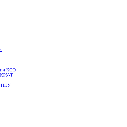
к
рии КСО
 КРУ-Т
и ПКУ