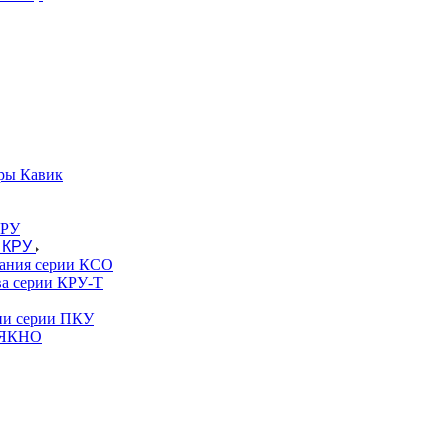
ры Кавик
 КРУ
вания серии КСО
ва серии КРУ-Т
гии серии ПКУ
и ЯКНО