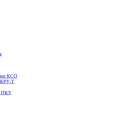
к
рии КСО
 КРУ-Т
и ПКУ