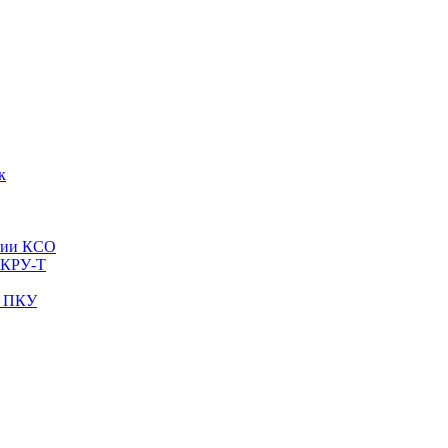
к
рии КСО
 КРУ-Т
и ПКУ