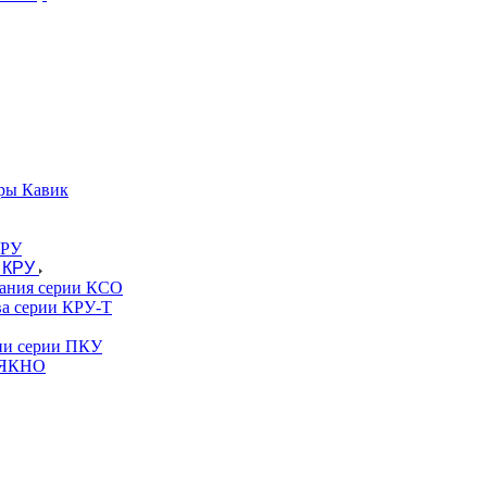
ры Кавик
 КРУ
вания серии КСО
ва серии КРУ-Т
гии серии ПКУ
и ЯКНО