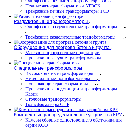
Однофазные печные трансформаторы ОСЭ
Печные автотрансформаторы АТЭСК
Трехфазные печные трансформаторы ТСЭ
Разделительные трансформаторы
Однофазные разделительные трансформаторы
Трехфазные разделительные трансформаторы
Оборудование для прогрева бетона и грунта
Масляные прогревочные подстанции
Прогревочные сухие трансформаторы
Специальные трансформаторы
Высоковольтные трансформаторы
Низковольтные трансформаторы
Повышающие трансформаторы
Прогревочные подстанции и трансформаторы
Кавик
Столбовые трансформаторы
Трансформаторы СПБ
Комплектные распределительные устройства КРУ
Камеры сборные одностороннего обслуживания
серии КСО