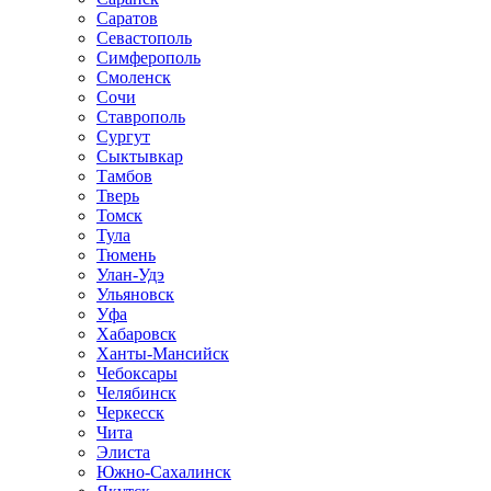
Саратов
Севастополь
Симферополь
Смоленск
Сочи
Ставрополь
Сургут
Сыктывкар
Тамбов
Тверь
Томск
Тула
Тюмень
Улан-Удэ
Ульяновск
Уфа
Хабаровск
Ханты-Мансийск
Чебоксары
Челябинск
Черкесск
Чита
Элиста
Южно-Сахалинск