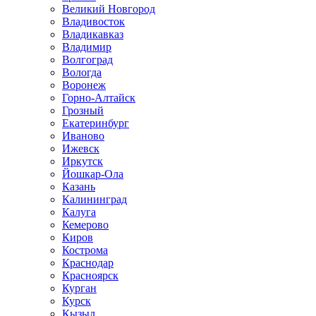
Великий Новгород
Владивосток
Владикавказ
Владимир
Волгоград
Вологда
Воронеж
Горно-Алтайск
Грозный
Екатеринбург
Иваново
Ижевск
Иркутск
Йошкар-Ола
Казань
Калининград
Калуга
Кемерово
Киров
Кострома
Краснодар
Красноярск
Курган
Курск
Кызыл