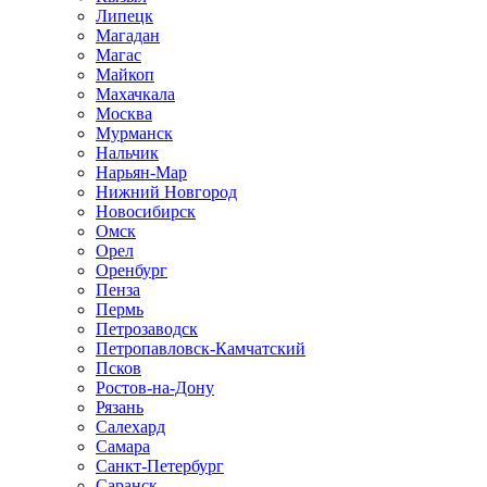
Липецк
Магадан
Магас
Майкоп
Махачкала
Москва
Мурманск
Нальчик
Нарьян-Мар
Нижний Новгород
Новосибирск
Омск
Орел
Оренбург
Пенза
Пермь
Петрозаводск
Петропавловск-Камчатский
Псков
Ростов-на-Дону
Рязань
Салехард
Самара
Санкт-Петербург
Саранск