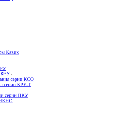
ры Кавик
 КРУ
вания серии КСО
ва серии КРУ-Т
гии серии ПКУ
и ЯКНО