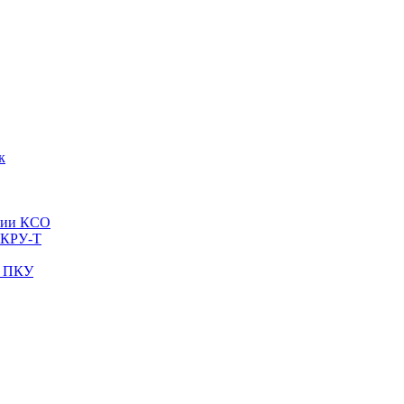
к
рии КСО
 КРУ-Т
и ПКУ