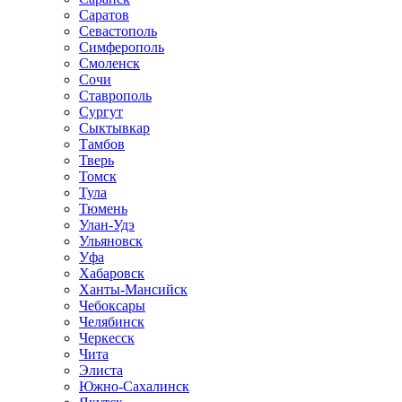
Саратов
Севастополь
Симферополь
Смоленск
Сочи
Ставрополь
Сургут
Сыктывкар
Тамбов
Тверь
Томск
Тула
Тюмень
Улан-Удэ
Ульяновск
Уфа
Хабаровск
Ханты-Мансийск
Чебоксары
Челябинск
Черкесск
Чита
Элиста
Южно-Сахалинск