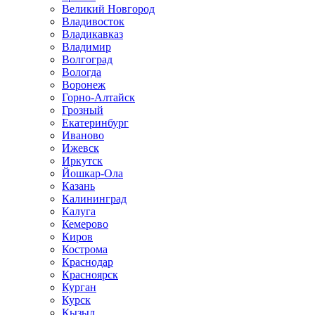
Великий Новгород
Владивосток
Владикавказ
Владимир
Волгоград
Вологда
Воронеж
Горно-Алтайск
Грозный
Екатеринбург
Иваново
Ижевск
Иркутск
Йошкар-Ола
Казань
Калининград
Калуга
Кемерово
Киров
Кострома
Краснодар
Красноярск
Курган
Курск
Кызыл