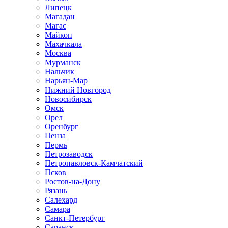
Липецк
Магадан
Магас
Майкоп
Махачкала
Москва
Мурманск
Нальчик
Нарьян-Мар
Нижний Новгород
Новосибирск
Омск
Орел
Оренбург
Пенза
Пермь
Петрозаводск
Петропавловск-Камчатский
Псков
Ростов-на-Дону
Рязань
Салехард
Самара
Санкт-Петербург
Саранск