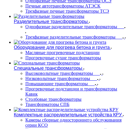
Однофазные печные трансформаторы ОСЭ
Печные автотрансформаторы АТЭСК
Трехфазные печные трансформаторы ТСЭ
Разделительные трансформаторы
Однофазные разделительные трансформаторы
Трехфазные разделительные трансформаторы
Оборудование для прогрева бетона и грунта
Масляные прогревочные подстанции
Прогревочные сухие трансформаторы
Специальные трансформаторы
Высоковольтные трансформаторы
Низковольтные трансформаторы
Повышающие трансформаторы
Прогревочные подстанции и трансформаторы
Кавик
Столбовые трансформаторы
Трансформаторы СПБ
Комплектные распределительные устройства КРУ
Камеры сборные одностороннего обслуживания
серии КСО