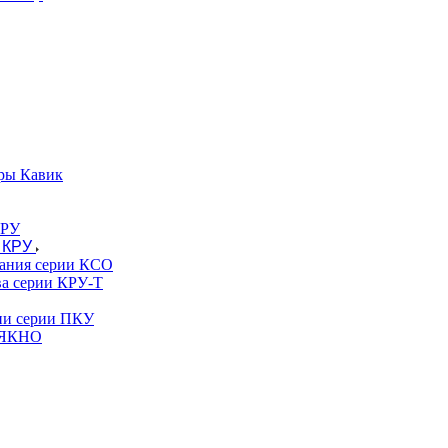
ры Кавик
 КРУ
вания серии КСО
ва серии КРУ-Т
гии серии ПКУ
и ЯКНО