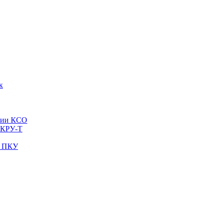
к
рии КСО
 КРУ-Т
и ПКУ