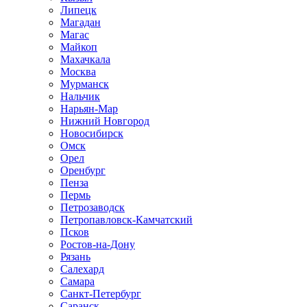
Липецк
Магадан
Магас
Майкоп
Махачкала
Москва
Мурманск
Нальчик
Нарьян-Мар
Нижний Новгород
Новосибирск
Омск
Орел
Оренбург
Пенза
Пермь
Петрозаводск
Петропавловск-Камчатский
Псков
Ростов-на-Дону
Рязань
Салехард
Самара
Санкт-Петербург
Саранск