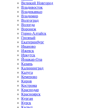
Великий Новгород
Владивосток
Владикавказ
Владимир
Волгоград
Вологда
Воронеж
Горно-Алтайск
Грозный
Екатеринбург
Иваново
Ижевск
Иркутск
Йошкар-Ола
Казань
Калининград
Калуга
Кемерово
Киров
Кострома
Краснодар
Красноярск
Курган
Курск
Кызыл