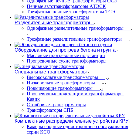
Однофазные печные трансформаторы ОСЭ
Печные автотрансформаторы АТЭСК
Трехфазные печные трансформаторы ТСЭ
Разделительные трансформаторы
Однофазные разделительные трансформаторы
Трехфазные разделительные трансформаторы
Оборудование для прогрева бетона и грунта
Масляные прогревочные подстанции
Прогревочные сухие трансформаторы
Специальные трансформаторы
Высоковольтные трансформаторы
Низковольтные трансформаторы
Повышающие трансформаторы
Прогревочные подстанции и трансформаторы
Кавик
Столбовые трансформаторы
Трансформаторы СПБ
Комплектные распределительные устройства КРУ
Камеры сборные одностороннего обслуживания
серии КСО