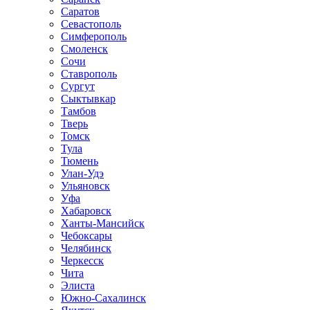
Саратов
Севастополь
Симферополь
Смоленск
Сочи
Ставрополь
Сургут
Сыктывкар
Тамбов
Тверь
Томск
Тула
Тюмень
Улан-Удэ
Ульяновск
Уфа
Хабаровск
Ханты-Мансийск
Чебоксары
Челябинск
Черкесск
Чита
Элиста
Южно-Сахалинск