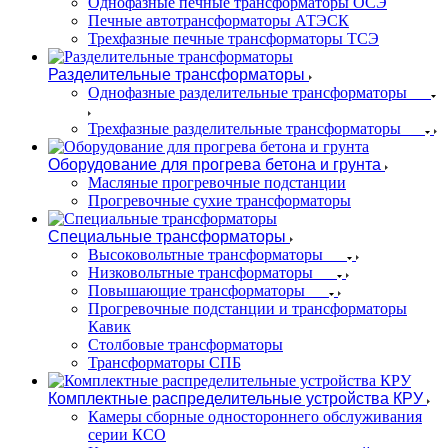
Однофазные печные трансформаторы ОСЭ
Печные автотрансформаторы АТЭСК
Трехфазные печные трансформаторы ТСЭ
Разделительные трансформаторы
Однофазные разделительные трансформаторы
Трехфазные разделительные трансформаторы
Оборудование для прогрева бетона и грунта
Масляные прогревочные подстанции
Прогревочные сухие трансформаторы
Специальные трансформаторы
Высоковольтные трансформаторы
Низковольтные трансформаторы
Повышающие трансформаторы
Прогревочные подстанции и трансформаторы
Кавик
Столбовые трансформаторы
Трансформаторы СПБ
Комплектные распределительные устройства КРУ
Камеры сборные одностороннего обслуживания
серии КСО