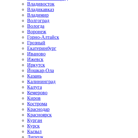
Владивосток
Владикавказ
Владимир
Волгоград
Вологда
Воронеж
Горно-Алтайск
Грозный
Екатеринбург
Иваново
Ижевск
Иркутск
Йошкар-Ола
Казань
Калининград
Калуга
Кемерово
Киров
Кострома
Краснодар
Красноярск
Курган
Курск
Кызыл
Липецк