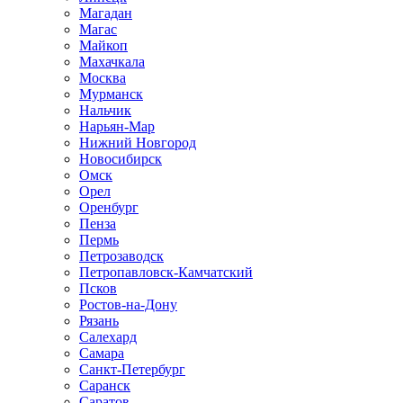
Магадан
Магас
Майкоп
Махачкала
Москва
Мурманск
Нальчик
Нарьян-Мар
Нижний Новгород
Новосибирск
Омск
Орел
Оренбург
Пенза
Пермь
Петрозаводск
Петропавловск-Камчатский
Псков
Ростов-на-Дону
Рязань
Салехард
Самара
Санкт-Петербург
Саранск
Саратов