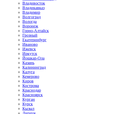
Владивосток
Владикавказ
Владимир
Волгоград
Вологда
Воронеж
Горно-Алтайск
Грозный
Екатеринбург
Иваново
Ижевск
Иркутск
Йошкар-Ола
Казань
Калининград
Калуга
Кемерово
Киров
Кострома
Краснодар
Красноярск
Курган
Курск
Кызыл
Липецк