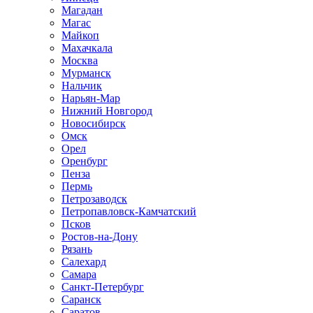
Магадан
Магас
Майкоп
Махачкала
Москва
Мурманск
Нальчик
Нарьян-Мар
Нижний Новгород
Новосибирск
Омск
Орел
Оренбург
Пенза
Пермь
Петрозаводск
Петропавловск-Камчатский
Псков
Ростов-на-Дону
Рязань
Салехард
Самара
Санкт-Петербург
Саранск
Саратов