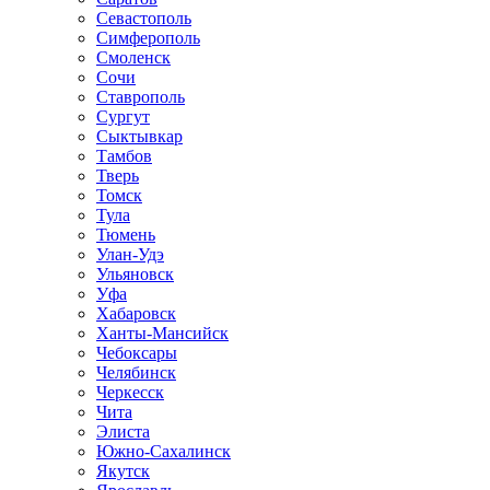
Севастополь
Симферополь
Смоленск
Сочи
Ставрополь
Сургут
Сыктывкар
Тамбов
Тверь
Томск
Тула
Тюмень
Улан-Удэ
Ульяновск
Уфа
Хабаровск
Ханты-Мансийск
Чебоксары
Челябинск
Черкесск
Чита
Элиста
Южно-Сахалинск
Якутск