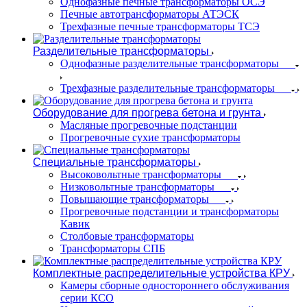
Однофазные печные трансформаторы ОСЭ
Печные автотрансформаторы АТЭСК
Трехфазные печные трансформаторы ТСЭ
Разделительные трансформаторы
Однофазные разделительные трансформаторы
Трехфазные разделительные трансформаторы
Оборудование для прогрева бетона и грунта
Масляные прогревочные подстанции
Прогревочные сухие трансформаторы
Специальные трансформаторы
Высоковольтные трансформаторы
Низковольтные трансформаторы
Повышающие трансформаторы
Прогревочные подстанции и трансформаторы
Кавик
Столбовые трансформаторы
Трансформаторы СПБ
Комплектные распределительные устройства КРУ
Камеры сборные одностороннего обслуживания
серии КСО