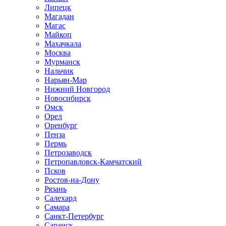
Липецк
Магадан
Магас
Майкоп
Махачкала
Москва
Мурманск
Нальчик
Нарьян-Мар
Нижний Новгород
Новосибирск
Омск
Орел
Оренбург
Пенза
Пермь
Петрозаводск
Петропавловск-Камчатский
Псков
Ростов-на-Дону
Рязань
Салехард
Самара
Санкт-Петербург
Саранск