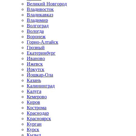
Великий Новгород
Владивосток
Владикавказ
Владимир
Волгоград
Вологда
Воронеж
Горно-Алтайск
Грозный
Екатеринбург
Иваново
Ижевск
Иркутск
Йошкар-Ола
Казань
Калининград
Калуга
Кемерово
Киров
Кострома
Краснодар
Красноярск
Курган
Курск
Кызыл