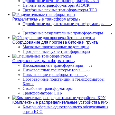
Однофазные печные трансформаторы ОСЭ
Печные автотрансформаторы АТЭСК
Трехфазные печные трансформаторы ТСЭ
Разделительные трансформаторы
Однофазные разделительные трансформаторы
Трехфазные разделительные трансформаторы
Оборудование для прогрева бетона и грунта
Масляные прогревочные подстанции
Прогревочные сухие трансформаторы
Специальные трансформаторы
Высоковольтные трансформаторы
Низковольтные трансформаторы
Повышающие трансформаторы
Прогревочные подстанции и трансформаторы
Кавик
Столбовые трансформаторы
Трансформаторы СПБ
Комплектные распределительные устройства КРУ
Камеры сборные одностороннего обслуживания
серии КСО