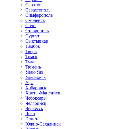
Саратов
Севастополь
Симферополь
Смоленск
Сочи
Ставрополь
Сургут
Сыктывкар
Тамбов
Тверь
Томск
Тула
Тюмень
Улан-Удэ
Ульяновск
Уфа
Хабаровск
Ханты-Мансийск
Чебоксары
Челябинск
Черкесск
Чита
Элиста
Южно-Сахалинск