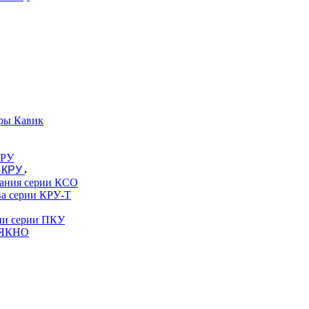
ры Кавик
 КРУ
вания серии КСО
ва серии КРУ-Т
гии серии ПКУ
и ЯКНО