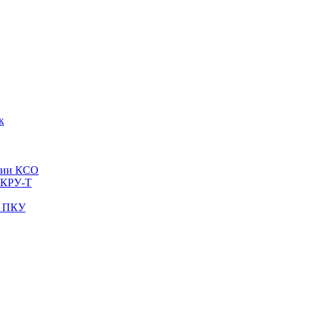
к
рии КСО
 КРУ-Т
и ПКУ