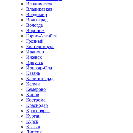
Владивосток
Владикавказ
Владимир
Волгоград
Вологда
Воронеж
Горно-Алтайск
Грозный
Екатеринбург
Иваново
Ижевск
Иркутск
Йошкар-Ола
Казань
Калининград
Калуга
Кемерово
Киров
Кострома
Краснодар
Красноярск
Курган
Курск
Кызыл
Липецк