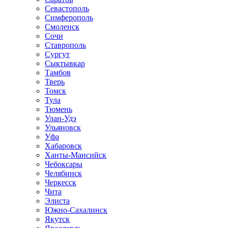
Севастополь
Симферополь
Смоленск
Сочи
Ставрополь
Сургут
Сыктывкар
Тамбов
Тверь
Томск
Тула
Тюмень
Улан-Удэ
Ульяновск
Уфа
Хабаровск
Ханты-Мансийск
Чебоксары
Челябинск
Черкесск
Чита
Элиста
Южно-Сахалинск
Якутск