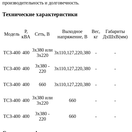
производительность и долговечность.
Технические характеристики
Р,
Выходное
Вес,
Габариты
Модель
Сеть, В
кВА
напряжение, В
кг
ДхШхВ(мм)
3х380 или
ТСЗ-400
400
3х110,127,220,380
-
-
3х220
3х380 -
ТСЗ-400
400
3х110,127,220,380
-
-
220
ТСЗ-400
400
660
3х110,127,220,380
-
-
3х380 или
ТСЗ-400
400
660
-
-
3х220
3х380 -
ТСЗ-400
400
660
-
-
220