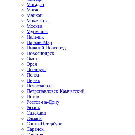
Магадан
Магас
Майкоп
Махачкала
Москва
Мурманск
Нальчик
Нарьян-Мар
Нижний Новгород
Новосибирск
Омск
Орел
Оренбург
Пенза
Пермь
Петрозаводск
Петропавловск-Камчатский
Псков
Ростов-на-Дону
Рязань
Салехард
Самара
Санкт-Петербург
Саранск
Саратов