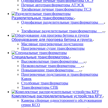
Однофазные печные трансформаторы ОСЭ
Печные автотрансформаторы АТЭСК
Трехфазные печные трансформаторы ТСЭ
Разделительные трансформаторы
Однофазные разделительные трансформаторы
Трехфазные разделительные трансформаторы
Оборудование для прогрева бетона и грунта
Масляные прогревочные подстанции
Прогревочные сухие трансформаторы
Специальные трансформаторы
Высоковольтные трансформаторы
Низковольтные трансформаторы
Повышающие трансформаторы
Прогревочные подстанции и трансформаторы
Кавик
Столбовые трансформаторы
Трансформаторы СПБ
Комплектные распределительные устройства КРУ
Камеры сборные одностороннего обслуживания
серии КСО