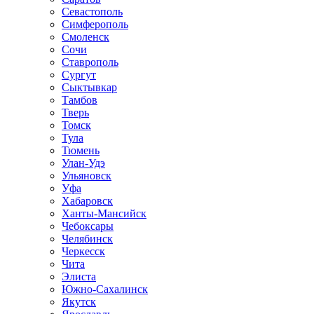
Севастополь
Симферополь
Смоленск
Сочи
Ставрополь
Сургут
Сыктывкар
Тамбов
Тверь
Томск
Тула
Тюмень
Улан-Удэ
Ульяновск
Уфа
Хабаровск
Ханты-Мансийск
Чебоксары
Челябинск
Черкесск
Чита
Элиста
Южно-Сахалинск
Якутск