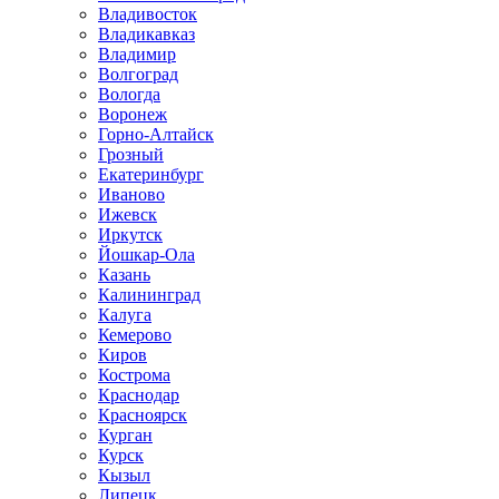
Владивосток
Владикавказ
Владимир
Волгоград
Вологда
Воронеж
Горно-Алтайск
Грозный
Екатеринбург
Иваново
Ижевск
Иркутск
Йошкар-Ола
Казань
Калининград
Калуга
Кемерово
Киров
Кострома
Краснодар
Красноярск
Курган
Курск
Кызыл
Липецк