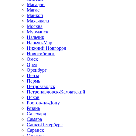
Магадан
Магас
Майкоп
Махачкала
Москва
Мурманск
Нальчик
Нарьян-Мар
Нижний Новгород
Новосибирск
Омск
Орел
Оренбург
Пенза
Пермь
Петрозаводск
Петропавловск-Камчатский
Псков
Ростов-на-Дону
Рязань
Салехард
Самара
Санкт-Петербург
Саранск
Саратов