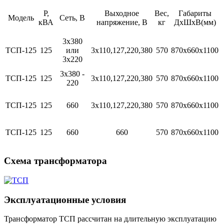
Р,
Выходное
Вес,
Габариты
Модель
Сеть, В
кВА
напряжение, В
кг
ДхШхВ(мм)
3х380
ТСП-125
125
или
3х110,127,220,380
570
870х660х1100
3х220
3х380 -
ТСП-125
125
3х110,127,220,380
570
870х660х1100
220
ТСП-125
125
660
3х110,127,220,380
570
870х660х1100
ТСП-125
125
660
660
570
870х660х1100
Схема трансформатора
Эксплуатационные условия
Трансформатор ТСП рассчитан на длительную эксплуатацию