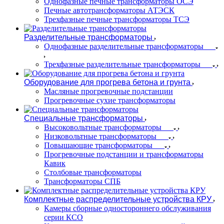
Однофазные печные трансформаторы ОСЭ
Печные автотрансформаторы АТЭСК
Трехфазные печные трансформаторы ТСЭ
Разделительные трансформаторы
Однофазные разделительные трансформаторы
Трехфазные разделительные трансформаторы
Оборудование для прогрева бетона и грунта
Масляные прогревочные подстанции
Прогревочные сухие трансформаторы
Специальные трансформаторы
Высоковольтные трансформаторы
Низковольтные трансформаторы
Повышающие трансформаторы
Прогревочные подстанции и трансформаторы
Кавик
Столбовые трансформаторы
Трансформаторы СПБ
Комплектные распределительные устройства КРУ
Камеры сборные одностороннего обслуживания
серии КСО