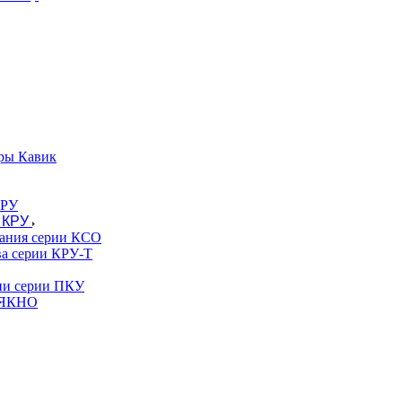
ры Кавик
 КРУ
вания серии КСО
ва серии КРУ-Т
гии серии ПКУ
и ЯКНО