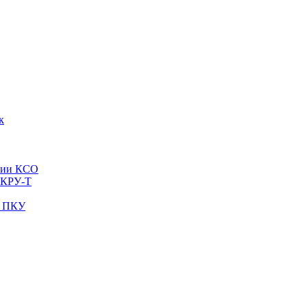
к
рии КСО
 КРУ-Т
и ПКУ