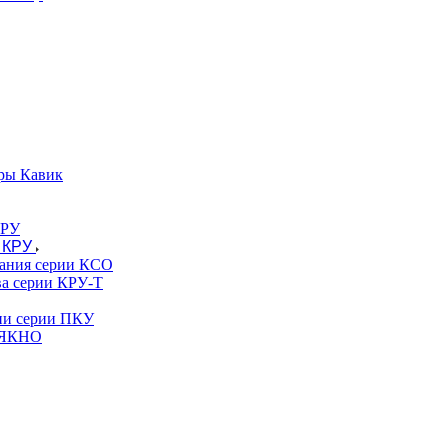
ры Кавик
 КРУ
вания серии КСО
ва серии КРУ-Т
гии серии ПКУ
и ЯКНО