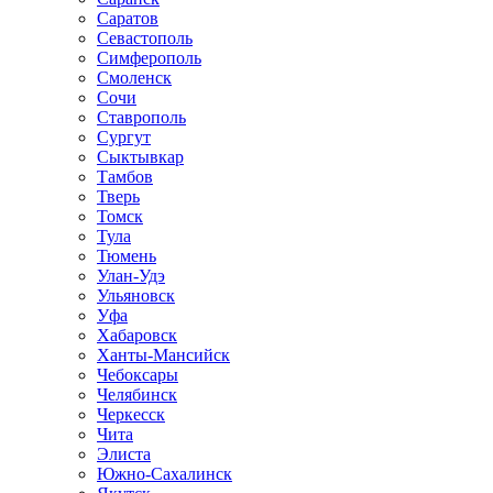
Саратов
Севастополь
Симферополь
Смоленск
Сочи
Ставрополь
Сургут
Сыктывкар
Тамбов
Тверь
Томск
Тула
Тюмень
Улан-Удэ
Ульяновск
Уфа
Хабаровск
Ханты-Мансийск
Чебоксары
Челябинск
Черкесск
Чита
Элиста
Южно-Сахалинск