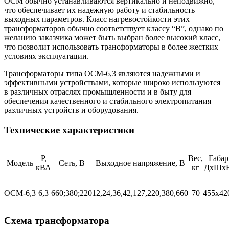
ОСМ обычно устанавливаются вертикально и неподвижно,
что обеспечивает их надежную работу и стабильность
выходных параметров. Класс нагревостойкости этих
трансформаторов обычно соответствует классу “В”, однако по
желанию заказчика может быть выбран более высокий класс,
что позволит использовать трансформаторы в более жестких
условиях эксплуатации.
Трансформаторы типа ОСМ-6,3 являются надежными и
эффективными устройствами, которые широко используются
в различных отраслях промышленности и в быту для
обеспечения качественного и стабильного электропитания
различных устройств и оборудования.
Технические характеристики
Р,
Вес,
Габа
Модель
Сеть, В
Выходное напряжение, В
кВА
кг
ДхШхВ
ОСМ-6,3
6,3
660;380;220
12,24,36,42,127,220,380,660
70
455х42
Схема трансформатора