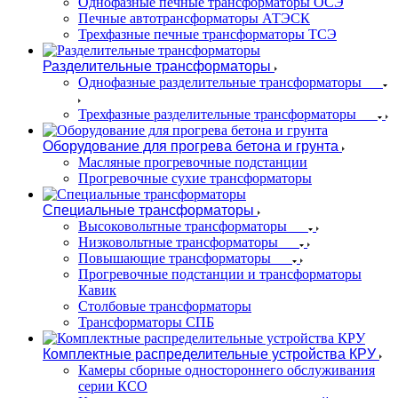
Однофазные печные трансформаторы ОСЭ
Печные автотрансформаторы АТЭСК
Трехфазные печные трансформаторы ТСЭ
Разделительные трансформаторы
Однофазные разделительные трансформаторы
Трехфазные разделительные трансформаторы
Оборудование для прогрева бетона и грунта
Масляные прогревочные подстанции
Прогревочные сухие трансформаторы
Специальные трансформаторы
Высоковольтные трансформаторы
Низковольтные трансформаторы
Повышающие трансформаторы
Прогревочные подстанции и трансформаторы
Кавик
Столбовые трансформаторы
Трансформаторы СПБ
Комплектные распределительные устройства КРУ
Камеры сборные одностороннего обслуживания
серии КСО