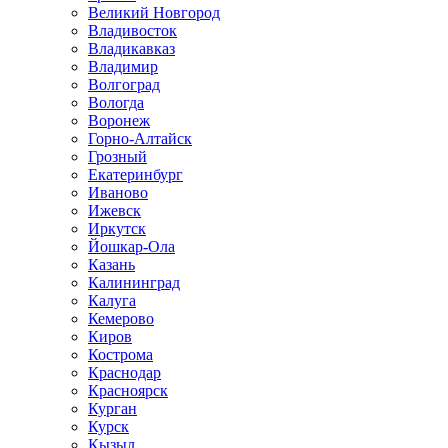
Великий Новгород
Владивосток
Владикавказ
Владимир
Волгоград
Вологда
Воронеж
Горно-Алтайск
Грозный
Екатеринбург
Иваново
Ижевск
Иркутск
Йошкар-Ола
Казань
Калининград
Калуга
Кемерово
Киров
Кострома
Краснодар
Красноярск
Курган
Курск
Кызыл