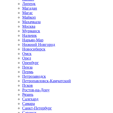
Липецк
Магадан
Магас
Майкоп
Махачкала
Москва
Мурманск
Нальчик
Нарьян-Мар
Нижний Новгород
Новосибирск
Омск
Орел
Оренбург
Пенза
Пермь
Петрозаводск
Петропавловск-Камчатский
Псков
Ростов-на-Дону
Рязань
Салехард
Самара
Санкт-Петербург
Саранск