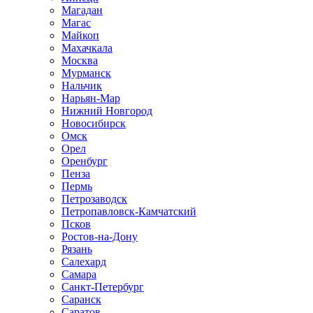
Магадан
Магас
Майкоп
Махачкала
Москва
Мурманск
Нальчик
Нарьян-Мар
Нижний Новгород
Новосибирск
Омск
Орел
Оренбург
Пенза
Пермь
Петрозаводск
Петропавловск-Камчатский
Псков
Ростов-на-Дону
Рязань
Салехард
Самара
Санкт-Петербург
Саранск
Саратов