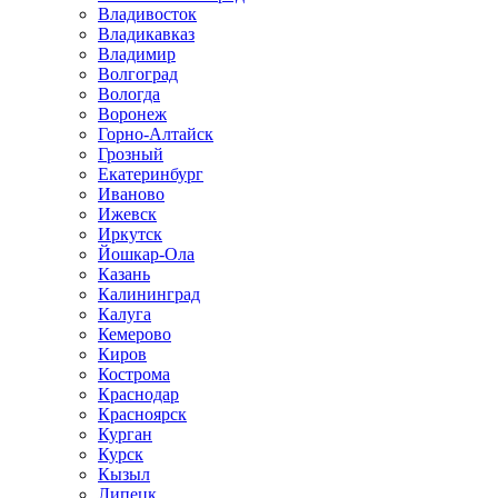
Владивосток
Владикавказ
Владимир
Волгоград
Вологда
Воронеж
Горно-Алтайск
Грозный
Екатеринбург
Иваново
Ижевск
Иркутск
Йошкар-Ола
Казань
Калининград
Калуга
Кемерово
Киров
Кострома
Краснодар
Красноярск
Курган
Курск
Кызыл
Липецк