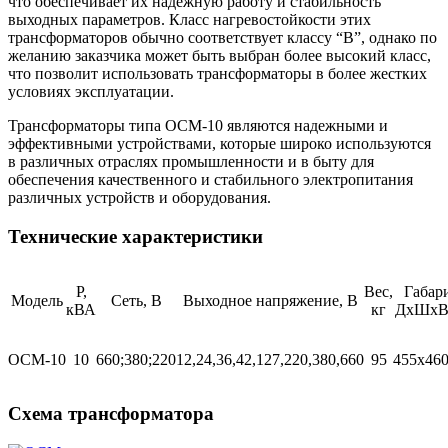
что обеспечивает их надежную работу и стабильность
выходных параметров. Класс нагревостойкости этих
трансформаторов обычно соответствует классу “В”, однако по
желанию заказчика может быть выбран более высокий класс,
что позволит использовать трансформаторы в более жестких
условиях эксплуатации.
Трансформаторы типа ОСМ-10 являются надежными и
эффективными устройствами, которые широко используются
в различных отраслях промышленности и в быту для
обеспечения качественного и стабильного электропитания
различных устройств и оборудования.
Технические характеристики
Р,
Вес,
Габар
Модель
Сеть, В
Выходное напряжение, В
кВА
кг
ДхШхВ
ОСМ-10
10
660;380;220
12,24,36,42,127,220,380,660
95
455х46
Схема трансформатора