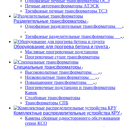
Однофазные печные трансформаторы ОСЭ
Печные автотрансформаторы АТЭСК
Трехфазные печные трансформаторы ТСЭ
Разделительные трансформаторы
Однофазные разделительные трансформаторы
Трехфазные разделительные трансформаторы
Оборудование для прогрева бетона и грунта
Масляные прогревочные подстанции
Прогревочные сухие трансформаторы
Специальные трансформаторы
Высоковольтные трансформаторы
Низковольтные трансформаторы
Повышающие трансформаторы
Прогревочные подстанции и трансформаторы
Кавик
Столбовые трансформаторы
Трансформаторы СПБ
Комплектные распределительные устройства КРУ
Камеры сборные одностороннего обслуживания
серии КСО