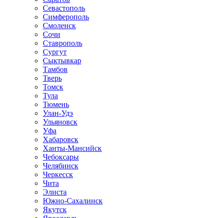
Севастополь
Симферополь
Смоленск
Сочи
Ставрополь
Сургут
Сыктывкар
Тамбов
Тверь
Томск
Тула
Тюмень
Улан-Удэ
Ульяновск
Уфа
Хабаровск
Ханты-Мансийск
Чебоксары
Челябинск
Черкесск
Чита
Элиста
Южно-Сахалинск
Якутск