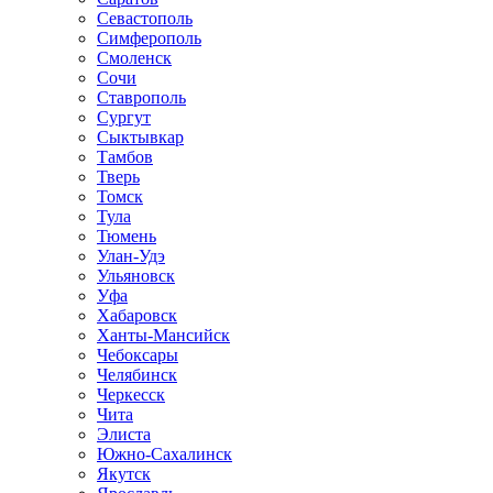
Севастополь
Симферополь
Смоленск
Сочи
Ставрополь
Сургут
Сыктывкар
Тамбов
Тверь
Томск
Тула
Тюмень
Улан-Удэ
Ульяновск
Уфа
Хабаровск
Ханты-Мансийск
Чебоксары
Челябинск
Черкесск
Чита
Элиста
Южно-Сахалинск
Якутск