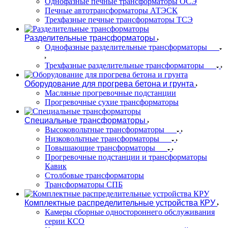
Однофазные печные трансформаторы ОСЭ
Печные автотрансформаторы АТЭСК
Трехфазные печные трансформаторы ТСЭ
Разделительные трансформаторы
Однофазные разделительные трансформаторы
Трехфазные разделительные трансформаторы
Оборудование для прогрева бетона и грунта
Масляные прогревочные подстанции
Прогревочные сухие трансформаторы
Специальные трансформаторы
Высоковольтные трансформаторы
Низковольтные трансформаторы
Повышающие трансформаторы
Прогревочные подстанции и трансформаторы
Кавик
Столбовые трансформаторы
Трансформаторы СПБ
Комплектные распределительные устройства КРУ
Камеры сборные одностороннего обслуживания
серии КСО