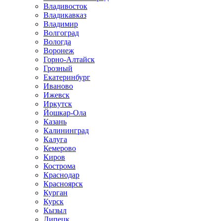
Владивосток
Владикавказ
Владимир
Волгоград
Вологда
Воронеж
Горно-Алтайск
Грозный
Екатеринбург
Иваново
Ижевск
Иркутск
Йошкар-Ола
Казань
Калининград
Калуга
Кемерово
Киров
Кострома
Краснодар
Красноярск
Курган
Курск
Кызыл
Липецк