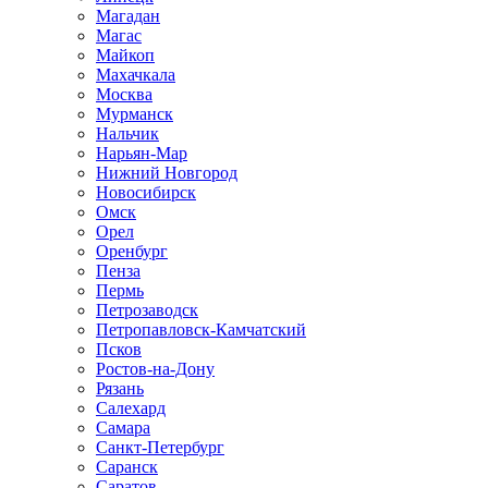
Магадан
Магас
Майкоп
Махачкала
Москва
Мурманск
Нальчик
Нарьян-Мар
Нижний Новгород
Новосибирск
Омск
Орел
Оренбург
Пенза
Пермь
Петрозаводск
Петропавловск-Камчатский
Псков
Ростов-на-Дону
Рязань
Салехард
Самара
Санкт-Петербург
Саранск
Саратов