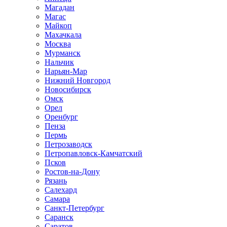
Магадан
Магас
Майкоп
Махачкала
Москва
Мурманск
Нальчик
Нарьян-Мар
Нижний Новгород
Новосибирск
Омск
Орел
Оренбург
Пенза
Пермь
Петрозаводск
Петропавловск-Камчатский
Псков
Ростов-на-Дону
Рязань
Салехард
Самара
Санкт-Петербург
Саранск
Саратов