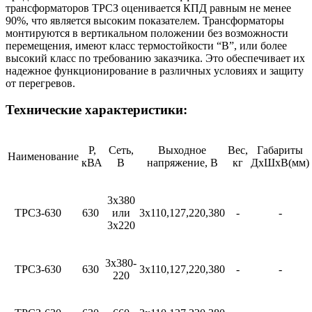
трансформаторов ТРСЗ оценивается КПД равным не менее
90%, что является высоким показателем. Трансформаторы
монтируются в вертикальном положении без возможности
перемещения, имеют класс термостойкости “B”, или более
высокий класс по требованию заказчика. Это обеспечивает их
надежное функционирование в различных условиях и защиту
от перегревов.
Технические характеристики:
Р,
Сеть,
Выходное
Вес,
Габариты
Наименование
кВА
В
напряжение, В
кг
ДхШхВ(мм)
3х380
ТРСЗ-630
630
или
3х110,127,220,380
-
-
3х220
3х380-
ТРСЗ-630
630
3х110,127,220,380
-
-
220