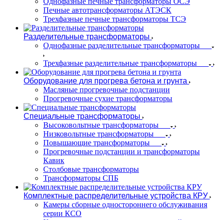
Однофазные печные трансформаторы ОСЭ
Печные автотрансформаторы АТЭСК
Трехфазные печные трансформаторы ТСЭ
Разделительные трансформаторы
Однофазные разделительные трансформаторы
Трехфазные разделительные трансформаторы
Оборудование для прогрева бетона и грунта
Масляные прогревочные подстанции
Прогревочные сухие трансформаторы
Специальные трансформаторы
Высоковольтные трансформаторы
Низковольтные трансформаторы
Повышающие трансформаторы
Прогревочные подстанции и трансформаторы
Кавик
Столбовые трансформаторы
Трансформаторы СПБ
Комплектные распределительные устройства КРУ
Камеры сборные одностороннего обслуживания
серии КСО