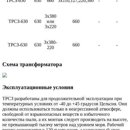
ТРСЗ-630
630
660
3х110,127,220,380
-
-
3х380
ТРСЗ-630
630
или
660
-
-
3х220
3х380-
ТРСЗ-630
630
660
-
-
220
Схема трансформатора
Эксплуатационные условия
ТРСЗ разработаны для продолжительной эксплуатации при
температурных условиях от -40 до +45 градусов Цельсия. Они
должны использоваться только в неагрессивной атмосфере,
свободной от взрывоопасных веществ и избыточного
количества пыли, а их монтаж следует производить на высоте,
не превышающей тысячу метров над уровнем моря. Рабочий
ресурс оценивается в 120 тысяч часов, а календарный срок