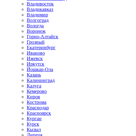
Владивосток
Владикавказ
Владимир
Волгоград
Вологда
Воронеж
Горно-Алтайск
Грозный
Екатеринбург
Иваново
Ижевск
Иркутск
Йошкар-Ола
Казань
Калининград
Калуга
Кемерово
Киров
Кострома
Краснодар
Красноярск
Курган
Курск
Кызыл
Липецк