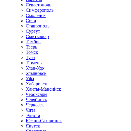
Севастополь
Симферополь
Смоленск
Сочи
Ставрополь
Сургут
Сыктывкар
Тамбов
Тверь
Томск
Тула
Тюмень
Улан-Удэ
Ульяновск
Уфа
Хабаровск
Ханты-Мансийск
Чебоксары
Челябинск
Черкесск
Чита
Элиста
Южно-Сахалинск
Якутск