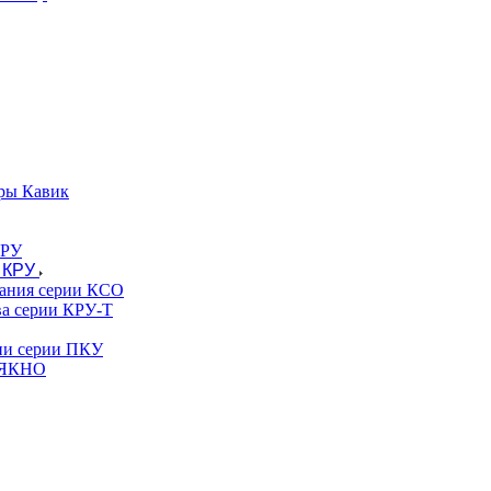
ры Кавик
 КРУ
вания серии КСО
ва серии КРУ-Т
гии серии ПКУ
и ЯКНО