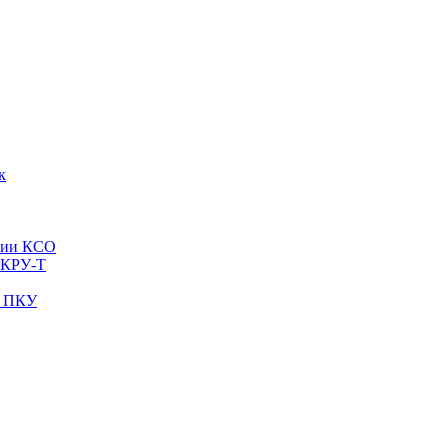
к
рии КСО
 КРУ-Т
и ПКУ