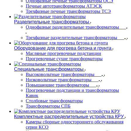
Однофазные печные трансформаторы ОСЭ
Печные автотрансформаторы АТЭСК
Трехфазные печные трансформаторы ТСЭ
Разделительные трансформаторы
Однофазные разделительные трансформаторы
Трехфазные разделительные трансформаторы
Оборудование для прогрева бетона и грунта
Масляные прогревочные подстанции
Прогревочные сухие трансформаторы
Специальные трансформаторы
Высоковольтные трансформаторы
Низковольтные трансформаторы
Повышающие трансформаторы
Прогревочные подстанции и трансформаторы
Кавик
Столбовые трансформаторы
Трансформаторы СПБ
Комплектные распределительные устройства КРУ
Камеры сборные одностороннего обслуживания
серии КСО