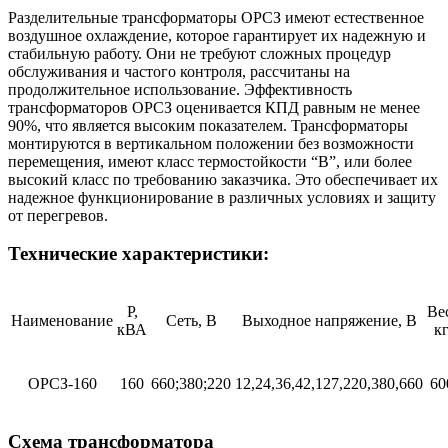
Разделительные трансформаторы OPCЗ имеют естественное
воздушное охлаждение, которое гарантирует их надежную и
стабильную работу. Они не требуют сложных процедур
обслуживания и частого контроля, рассчитаны на
продолжительное использование. Эффективность
трансформаторов OPCЗ оценивается КПД равным не менее
90%, что является высоким показателем. Трансформаторы
монтируются в вертикальном положении без возможности
перемещения, имеют класс термостойкости “B”, или более
высокий класс по требованию заказчика. Это обеспечивает их
надежное функционирование в различных условиях и защиту
от перегревов.
Технические характеристики:
Р,
Ве
Наименование
Сеть, В
Выходное напряжение, В
кВА
к
ОРСЗ-160
160
660;380;220
12,24,36,42,127,220,380,660
60
Схема трансформатора