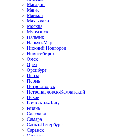
Магадан
Магас
Майкоп
Махачкала
Москва
Мурманск
Нальчик
Нарьян-Мар
Нижний Новгород
Новосибирск
Омск
Орел
Оренбург
Пенза
Пермь
Петрозаводск
Петропавловск-Камчатский
Псков
Ростов-на-Дону
Рязань
Салехард
Самара
Санкт-Петербург
Саранск
Саратов