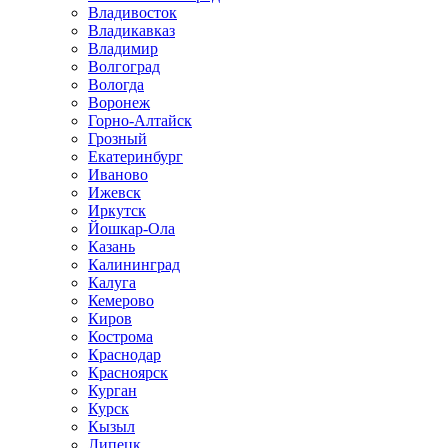
Владивосток
Владикавказ
Владимир
Волгоград
Вологда
Воронеж
Горно-Алтайск
Грозный
Екатеринбург
Иваново
Ижевск
Иркутск
Йошкар-Ола
Казань
Калининград
Калуга
Кемерово
Киров
Кострома
Краснодар
Красноярск
Курган
Курск
Кызыл
Липецк