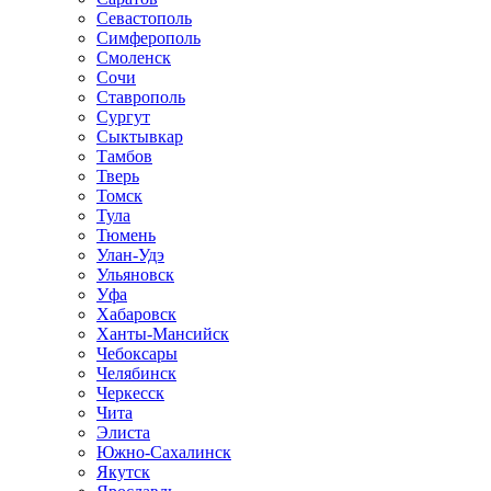
Севастополь
Симферополь
Смоленск
Сочи
Ставрополь
Сургут
Сыктывкар
Тамбов
Тверь
Томск
Тула
Тюмень
Улан-Удэ
Ульяновск
Уфа
Хабаровск
Ханты-Мансийск
Чебоксары
Челябинск
Черкесск
Чита
Элиста
Южно-Сахалинск
Якутск