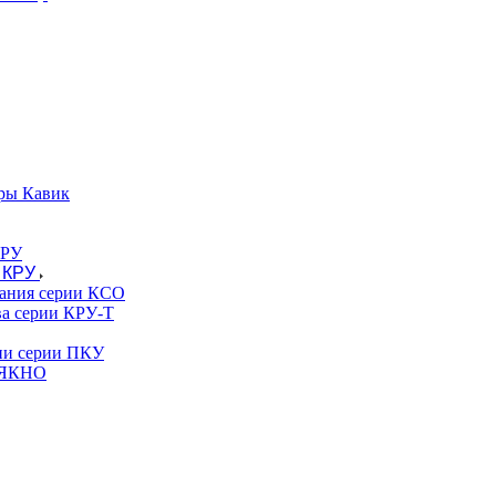
ры Кавик
 КРУ
вания серии КСО
ва серии КРУ-Т
гии серии ПКУ
и ЯКНО