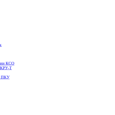
к
рии КСО
 КРУ-Т
и ПКУ